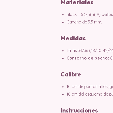
M
ater
iales
Black – 6 (7, 8, 8, 9) ovillos
Gancho de 3.5 mm.
Medidas
Tallas 34/36 (38/40, 42/44
Contorno de pecho:
8
Calibre
10 cm de puntos altos, g
10 cm del esquema de pun
Instrucciones