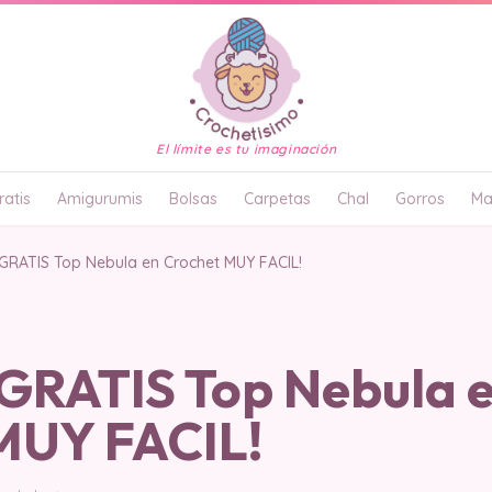
El límite es tu imaginación
atis
Amigurumis
Bolsas
Carpetas
Chal
Gorros
Ma
RATIS Top Nebula en Crochet MUY FACIL!
RATIS Top Nebula 
MUY FACIL!