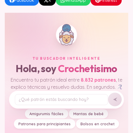
Facebook
X
WhatsApp
Pinterest
TU BUSCADOR INTELIGENTE
Hola, soy
Crochetisimo
Encuentro tu patrón ideal entre
8.832 patrones
, te
explico técnicas y resuelvo dudas. En segundos.
Tu pregunta
Amigurumis fáciles
Mantas de bebé
Patrones para principiantes
Bolsos en crochet