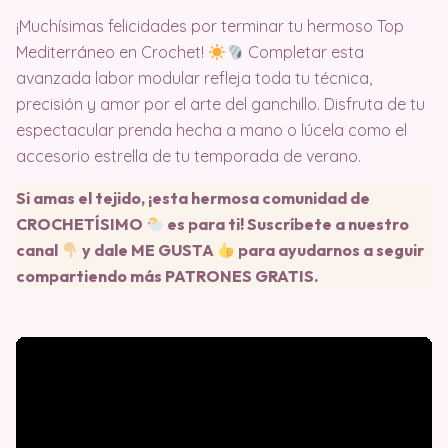
¡Muchísimas felicidades por terminar tu hermoso Top
Mediterráneo en Crochet!
Completar esta
avanzada labor modular refleja toda tu técnica,
precisión y amor por el arte del ganchillo
. Disfruta de tu
espectacular prenda hecha a mano o lúcela como el
accesorio estrella de tu temporada de verano
.
Si amas el tejido, ¡esta hermosa comunidad de
CROCHETÍSIMO
es para ti! Suscríbete a nuestro
canal
y dale ME GUSTA
para ayudarnos a seguir
compartiendo más PATRONES GRATIS.