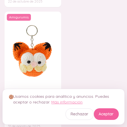
22 de octubre de 2025
ideal para
Amigurumis
Usamos cookies para analítica y anuncios. Puedes
aceptar o rechazar.
Más información
¡Garfield Llavero
Amigurumi PATRON PDF
Rechazar
Aceptar
Captura toda la esencia de este
personaje icónico. Es una
manera genial de llevar un
31 de agosto de 2025