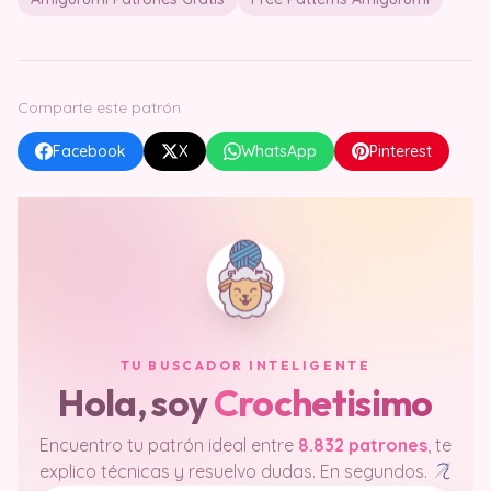
Comparte este patrón
Facebook
X
WhatsApp
Pinterest
TU BUSCADOR INTELIGENTE
Hola, soy
Crochetisimo
Encuentro tu patrón ideal entre
8.832 patrones
, te
explico técnicas y resuelvo dudas. En segundos.