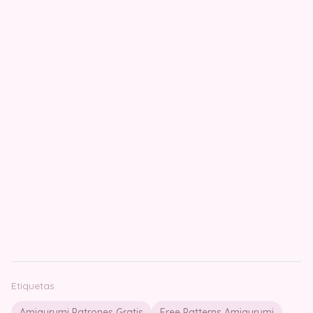
Etiquetas
Amigurumi Patrones Gratis
Free Patterns Amigurumi