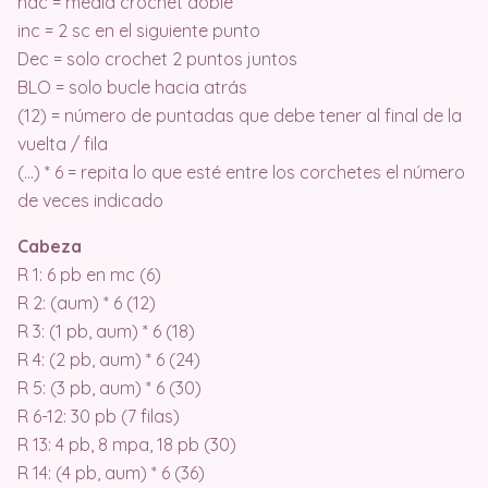
hdc = media crochet doble
inc = 2 sc en el siguiente punto
Dec = solo crochet 2 puntos juntos
BLO = solo bucle hacia atrás
(12) = número de puntadas que debe tener al final de la
vuelta / fila
(…) * 6 = repita lo que esté entre los corchetes el número
de veces indicado
Cabeza
R 1: 6 pb en mc (6)
R 2: (aum) * 6 (12)
R 3: (1 pb, aum) * 6 (18)
R 4: (2 pb, aum) * 6 (24)
R 5: (3 pb, aum) * 6 (30)
R 6-12: 30 pb (7 filas)
R 13: 4 pb, 8 mpa, 18 pb (30)
R 14: (4 pb, aum) * 6 (36)