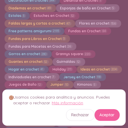
Decoración en crochet
Delantal en Crochet
344
1
Diademas en crochet
Esponjas de baño en Crochet
49
5
Estolas
Estuches en Crochet
3
32
Faldas largas y cortas a crochet
Flores en crochet
47
156
Free patterns amigurumi
Fundas en Crochet
2193
64
Fundas para Libros en Crochet
3
Fundas para Macetas en Crochet
26
Gorros en crochet
Grannys square
280
220
Guantes en crochet
Guirnaldas
32
12
Hogar en crochet
Holiday
Ideas en crochet
41
211
204
Indiviaduales en crochet
Jersey en Crochet
7
118
Juegos de Baño
Jumper
Kimonos
12
10
5
Knitting
Lazos en Crochet
1
2
Usamos cookies para analítica y anuncios. Puedes
Limpiadoras de maquillaje en crochet
4
aceptar o rechazar.
Más información
Llaveros Amigurumis
12
Rechazar
Aceptar
Los Mejores 25 Patrones en Crochet
Macrame
4
4
Mandalas en Crochet
Manoplas en Crochet
158
5