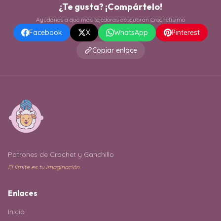
¿Te gusta? ¡Compártelo!
Ayúdanos a que más tejedoras descubran Crochetísimo
Facebook
X
WhatsApp
Pinterest
Copiar enlace
Patrones de Crochet y Ganchillo
El límite es tu imaginación
Enlaces
Inicio