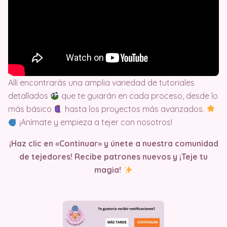
Allí encontrarás una amplia variedad de tutoriales
detallados
que te guiarán en cada proceso, desde lo
más básico
hasta los proyectos más avanzados.
¡Anímate y empieza a tejer con nosotros!
¡Haz clic en «Continuar» y únete a nuestra comunidad
de tejedores! Recibe patrones nuevos y ¡Teje tu
magia!