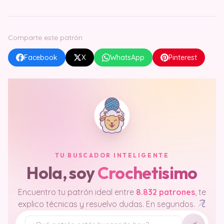
Comparte este patrón
Facebook
X
WhatsApp
Pinterest
TU BUSCADOR INTELIGENTE
Hola, soy
Crochetisimo
Encuentro tu patrón ideal entre
8.832 patrones
, te
explico técnicas y resuelvo dudas. En segundos.