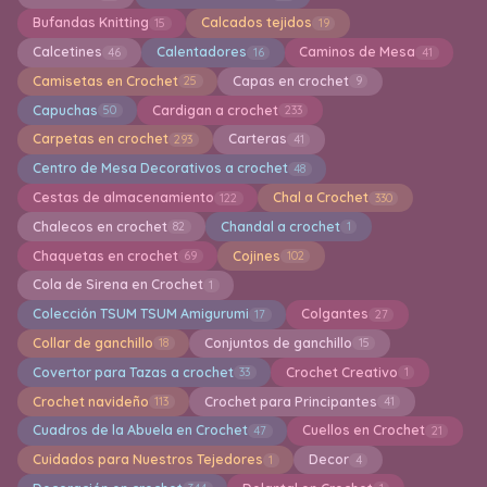
Bufandas Knitting
Calcados tejidos
15
19
Calcetines
Calentadores
Caminos de Mesa
46
16
41
Camisetas en Crochet
Capas en crochet
25
9
Capuchas
Cardigan a crochet
50
233
Carpetas en crochet
Carteras
293
41
Centro de Mesa Decorativos a crochet
48
Cestas de almacenamiento
Chal a Crochet
122
330
Chalecos en crochet
Chandal a crochet
82
1
Chaquetas en crochet
Cojines
69
102
Cola de Sirena en Crochet
1
Colección TSUM TSUM Amigurumi
Colgantes
17
27
Collar de ganchillo
Conjuntos de ganchillo
18
15
Covertor para Tazas a crochet
Crochet Creativo
33
1
Crochet navideño
Crochet para Principantes
113
41
Cuadros de la Abuela en Crochet
Cuellos en Crochet
47
21
Cuidados para Nuestros Tejedores
Decor
1
4