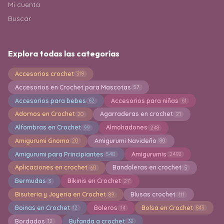
Mi cuenta
Buscar
Explora todas las categorías
Accesorios crochet
319
Accesorios en Crochet para Mascotas
57
Accesorios para bebes
Accesorios para niñas
62
61
Adornos en Crochet
Agarraderas en crochet
20
21
Alfombras en Crochet
Almohadones
99
248
Amigurumi Gnomo
Amigurumi Navideño
20
80
Amigurumi para Principiantes
Amigurumis
540
2492
Aplicaciones en crochet
Bandoleras en crochet
60
5
Bermudas
Bikinis en Crochet
3
27
Bisuteria y Joyeria en Crochet
Blusas crochet
89
111
Boinas en Crochet
Boleros
Bolsa en Crochet
12
14
843
Bordados
Bufanda a crochet
12
32