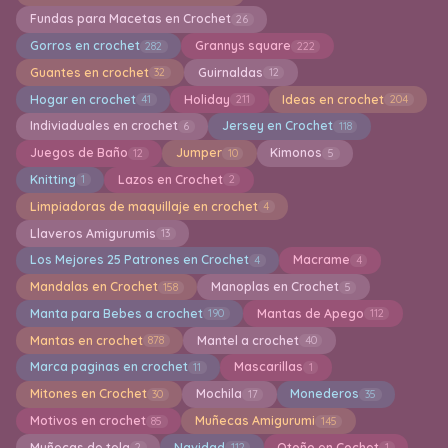
Fundas para Macetas en Crochet
26
Gorros en crochet
Grannys square
282
222
Guantes en crochet
Guirnaldas
32
12
Hogar en crochet
Holiday
Ideas en crochet
41
211
204
Indiviaduales en crochet
Jersey en Crochet
6
118
Juegos de Baño
Jumper
Kimonos
12
10
5
Knitting
Lazos en Crochet
1
2
Limpiadoras de maquillaje en crochet
4
Llaveros Amigurumis
13
Los Mejores 25 Patrones en Crochet
Macrame
4
4
Mandalas en Crochet
Manoplas en Crochet
158
5
Manta para Bebes a crochet
Mantas de Apego
190
112
Mantas en crochet
Mantel a crochet
878
40
Marca paginas en crochet
Mascarillas
11
1
Mitones en Crochet
Mochila
Monederos
30
17
35
Motivos en crochet
Muñecas Amigurumi
85
145
Muñecas de tela
Navidad
Otoño en Cochet
2
112
1