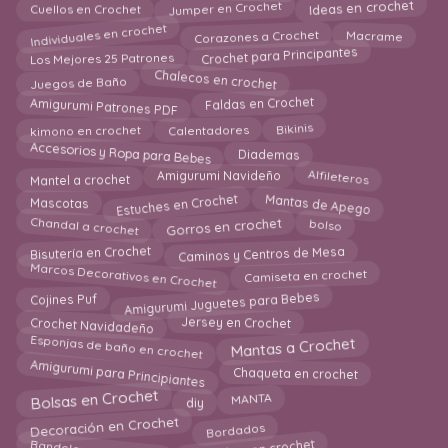
Ideas en crochet
Jumper en Crochet
Cuellos en Crochet
Individuales en crochet
Macrame
Corazones a Crochet
Crochet para Principantes
Los Mejores 25 Patrones
Chalecos en crochet
Juegos de Baño
Amigurumi Patrones PDF
Faldas en Crochet
kimono en crochet
Bikinis
Calentadores
Accesorios y Ropa para Bebes
Diademas
Alfileteros
Amigurumi Navideño
Mantel a crochet
Mantas de Apego
Estuches en Crochet
Mascotas
Chandal a crochet
bolso
Gorros en crochet
Caminos y Centros de Mesa
Bisutería en Crochet
Marcos Decorativos en Crochet
Camiseta en crochet
Amigurumi Juguetes para Bebes
Cojines Puf
Jersey en Crochet
Crochet Navidadeño
Esponjas de baño en crochet
Mantas a Crochet
Amigurumi para Principiantes
Chaqueta en crochet
Bolsas en Crochet
MANTA
diy
Decoración en Crochet
Bordados