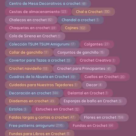
Centro de Mesa Decorativos a crochet
48
Cestas de almacenamiento
Chal a Crochet
123
330
Chalecos en crochet
Chandal a crochet
82
1
Chaquetas en crochet
Cojines
69
102
Cola de Sirena en Crochet
1
Colección TSUM TSUM Amigurumi
Colgantes
17
27
Collar de ganchillo
Conjuntos de ganchillo
17
15
Covertor para Tazas a crochet
Crochet Creativo
33
1
Crochet navideño
Crochet para Principantes
113
41
Cuadros de la Abuela en Crochet
Cuellos en Crochet
49
20
Cuidados para Nuestros Tejedores
Decor
1
4
Decoración en crochet
Delantal en Crochet
344
1
Diademas en crochet
Esponjas de baño en Crochet
49
5
Estolas
Estuches en Crochet
3
32
Faldas largas y cortas a crochet
Flores en crochet
47
156
Free patterns amigurumi
Fundas en Crochet
2195
64
Fundas para Libros en Crochet
3