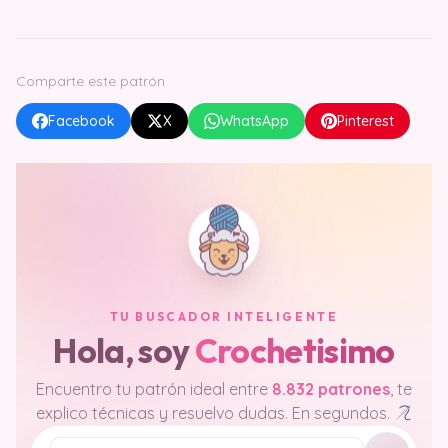
Comparte este patrón
Facebook
X
WhatsApp
Pinterest
TU BUSCADOR INTELIGENTE
Hola, soy
Crochetisimo
Encuentro tu patrón ideal entre
8.832 patrones
, te
explico técnicas y resuelvo dudas. En segundos.