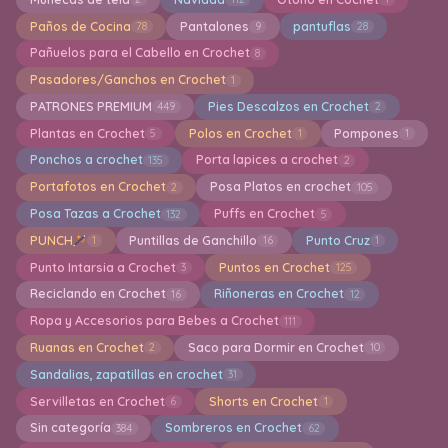
Paños de Cocina
Pantalones
pantuflas
78
9
28
Pañuelos para el Cabello en Crochet
8
Pasadores/Ganchos en Crochet
1
PATRONES PREMIUM
Pies Descalzos en Crochet
449
2
Plantas en Crochet
Polos en Crochet
Pompones
5
1
1
Ponchos a crochet
Porta lapices a crochet
135
2
Portafotos en Crochet
Posa Platos en crochet
2
105
Posa Tazas a Crochet
Puffs en Crochet
132
5
PUNCH
Puntillas de Ganchillo
Punto Cruz
1
16
1
Punto Intarsia a Crochet
Puntos en Crochet
3
125
Reciclando en Crochet
Riñoneras en Crochet
16
12
Ropa y Accesorios para Bebes a Crochet
111
Ruanas en Crochet
Saco para Dormir en Crochet
2
10
Sandalias, zapatillas en crochet
31
Servilletas en Crochet
Shorts en Crochet
6
1
Sin categoría
Sombreros en Crochet
384
62