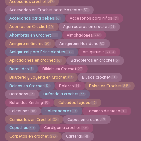
Accesorios crochet
319
Accesorios en Crochet para Mascotas
57
Accesorios para bebes
Accesorios para niñas
62
61
Adornos en Crochet
Agarraderas en crochet
20
21
Alfombras en Crochet
Almohadones
99
248
Amigurumi Gnomo
Amigurumi Navideño
20
80
Amigurumi para Principiantes
Amigurumis
542
2494
Aplicaciones en crochet
Bandoleras en crochet
60
5
Bermudas
Bikinis en Crochet
3
27
Bisuteria y Joyeria en Crochet
Blusas crochet
89
111
Boinas en Crochet
Boleros
Bolsa en Crochet
12
14
845
Bordados
Bufanda a crochet
12
32
Bufandas Knitting
Calcados tejidos
15
19
Calcetines
Calentadores
Caminos de Mesa
46
16
41
Camisetas en Crochet
Capas en crochet
25
9
Capuchas
Cardigan a crochet
50
233
Carpetas en crochet
Carteras
293
41