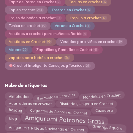
Tapiz de Pared en Crochet
Toallas en crochet
7
6
Top en crochet
Toreras en Crochet
241
6
Trajes de baños a crochet
Trapillo a crochet
13
12
Túnica en crochet
Verano a Crochet
15
1
Vestidos a crochet para muñecas Barbie
8
Vestidos en Crochet
Vestidos para Niñas en crochet
99
19
Videos
Zapatillas y Pantuflas a Cochet
20
41
zapatos para bebés a crochet
36
Crochet Inteligente Consejos y Técnicas
21
Nube de etiquetas
Mandalas en Crochet
Bermudas en crochet
Almohadas
Agarraderas en crochet
Bisuteria y Joyeria en Crochet
holiday
Colgantes de Plantas en Crochet
Cazadora
Amigurumi Patrones Gratis
blog
Grannys Square
Amigurumis e Ideas Navideñas en Crochet