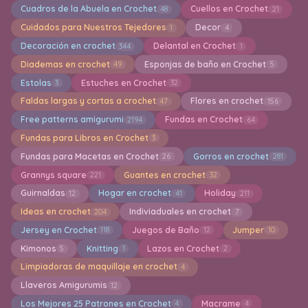
Cuadros de la Abuela en Crochet
Cuellos en Crochet
48
21
Cuidados para Nuestros Tejedores
Decor
1
4
Decoración en crochet
Delantal en Crochet
344
1
Diademas en crochet
Esponjas de baño en Crochet
49
5
Estolas
Estuches en Crochet
3
32
Faldas largas y cortas a crochet
Flores en crochet
47
156
Free patterns amigurumi
Fundas en Crochet
2194
64
Fundas para Libros en Crochet
3
Fundas para Macetas en Crochet
Gorros en crochet
26
281
Grannys square
Guantes en crochet
221
32
Guirnaldas
Hogar en crochet
Holiday
12
41
211
Ideas en crochet
Indiviaduales en crochet
204
7
Jersey en Crochet
Juegos de Baño
Jumper
118
12
10
Kimonos
Knitting
Lazos en Crochet
5
1
2
Limpiadoras de maquillaje en crochet
4
Llaveros Amigurumis
12
Los Mejores 25 Patrones en Crochet
Macrame
4
4