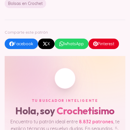
Bolsas en Crochet
Comparte este patrón
Facebook
X
WhatsApp
Pinterest
TU BUSCADOR INTELIGENTE
Hola, soy
Crochetisimo
Encuentro tu patrón ideal entre
8.832 patrones
, te
explico técnicas y resuelvo dudas. En segundos. 🪡