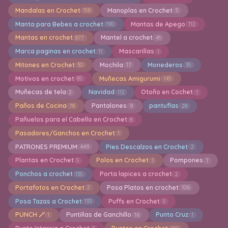
Mandalas en Crochet
Manoplas en Crochet
158
5
Manta para Bebes a crochet
Mantas de Apego
190
112
Mantas en crochet
Mantel a crochet
877
41
Marca paginas en crochet
Mascarillas
11
1
Mitones en Crochet
Mochila
Monederos
30
17
35
Motivos en crochet
Muñecas Amigurumi
85
145
Muñecas de tela
Navidad
Otoño en Cochet
2
112
1
Paños de Cocina
Pantalones
pantuflas
78
9
28
Pañuelos para el Cabello en Crochet
8
Pasadores/Ganchos en Crochet
1
PATRONES PREMIUM
Pies Descalzos en Crochet
449
2
Plantas en Crochet
Polos en Crochet
Pompones
5
1
1
Ponchos a crochet
Porta lapices a crochet
135
2
Portafotos en Crochet
Posa Platos en crochet
2
106
Posa Tazas a Crochet
Puffs en Crochet
133
5
PUNCH 🪄
Puntillas de Ganchillo
Punto Cruz
1
16
1