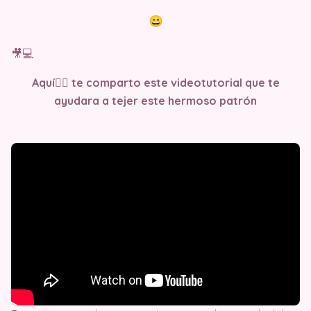
🎥💻
Aquí👇🏻 te comparto este videotutorial que te
ayudara a tejer este hermoso patrón