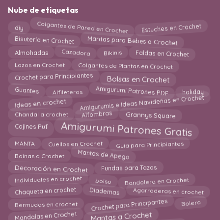
Nube de etiquetas
Colgantes de Pared en Crochet
Estuches en Crochet
diy
Mantas para Bebes a Crochet
Bisutería en Crochet
Bikinis
Cazadora
Almohadas
Faldas en Crochet
Colgantes de Plantas en Crochet
Lazos en Crochet
Crochet para Principiantes
Bolsas en Crochet
Amigurumi Patrones PDF
holiday
Guantes
Alfileteros
Amigurumis e Ideas Navideñas en Crochet
Ideas en crochet
Grannys Square
Alfombras
Chandal a crochet
Amigurumi Patrones Gratis
Cojines Puf
Guía para Principiantes
Cuellos en Crochet
MANTA
Mantas de Apego
Boinas a Crochet
Decoración en Crochet
Fundas para Tazas
Bandolera en Crochet
Individuales en crochet
bolso
Agarraderas en crochet
Chaqueta en crochet
Diademas
Crochet para Principantes
Bermudas en crochet
Bolero
Mandalas en Crochet
Mantas a Crochet