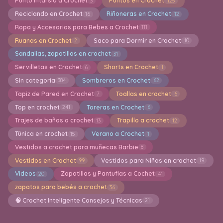
Punto Intarsia a Crochet
Puntos en Crochet
3
125
Reciclando en Crochet
Riñoneras en Crochet
16
12
Ropa y Accesorios para Bebes a Crochet
111
Ruanas en Crochet
Saco para Dormir en Crochet
2
10
Sandalias, zapatillas en crochet
31
Servilletas en Crochet
Shorts en Crochet
6
1
Sin categoría
Sombreros en Crochet
384
62
Tapiz de Pared en Crochet
Toallas en crochet
7
6
Top en crochet
Toreras en Crochet
241
6
Trajes de baños a crochet
Trapillo a crochet
13
12
Túnica en crochet
Verano a Crochet
15
1
Vestidos a crochet para muñecas Barbie
8
Vestidos en Crochet
Vestidos para Niñas en crochet
99
19
Videos
Zapatillas y Pantuflas a Cochet
20
41
zapatos para bebés a crochet
36
🧠 Crochet Inteligente Consejos y Técnicas
21