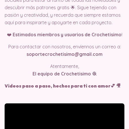
sociales para estar al tanto de todas las novedades y
descubrir más patrones gratis 🌟. Sigue tejiendo con
pasión y creatividad, y recuerda que siempre estamos
aquí para inspirarte y apoyarte en cada proyecto.
❤️
Estimados miembros y usuarios de Crochetisimo
!
Para contactar con nosotros, envíennos un correo a:
soportecrochetisimo@gmail.com
Atentamente,
El equipo de Crochetisimo
🧶
Videos paso a paso, hechos para ti con amor💕 🎥