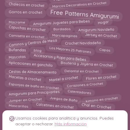
Marcos Decorativos en Crochet
Chalecos en crochet
Free Patterns Amigurumi
Gorros en crochet
Amigurumi Juguetes para Bebes
Macrame
Hogar
Capuchas en crochet
Bordados
Amigurumi Navideño
Marcapaginas
Jersey en Crochet
Camiseta en crochet
Caminos y Centros de Mesa
Crochet Navidadeño
Los Mejores 25 Patrones
blog
Bufandas
Capas
Accesorios y Ropa para Bebes
Mascotas
Bisuteria y Joyeria en Crochet
Aplicaciones en ganchillo
Cestas de Almacenamiento
Delantal en Crochet
Macetas a crochet
Mantel a crochet
Flores en crochet
Esponjas de baño en crochet
Corazones a Crochet
Calentadores
Amigurumi para Principiantes
Juegos de Baño
Jumper en Crochet
kimono en crochet
Calcetines en crochet
Chal en Crochet
Mascarillas
🍪
Usamos cookies para analítica y anuncios. Puedes
aceptar o rechazar.
Más información