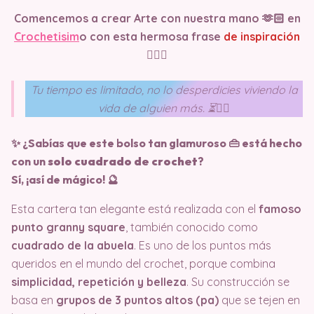
Comencemos a crear Arte con nuestra mano 🫶🏻 en
Crochetisim
o
con esta hermosa frase
de inspiración
🧘🏻‍♀️
Tu tiempo es limitado, no lo desperdicies viviendo la
vida de alguien más. ⏳🧘‍♀️
✨ ¿Sabías que este bolso tan glamuroso 👜 está hecho
con un
solo cuadrado de crochet
?
Sí, ¡así de mágico! 🔮
Esta cartera tan elegante está realizada con el
famoso
punto granny square
, también conocido como
cuadrado de la abuela
. Es uno de los puntos más
queridos en el mundo del crochet, porque combina
simplicidad, repetición y belleza
. Su construcción se
basa en
grupos de 3 puntos altos (pa)
que se tejen en