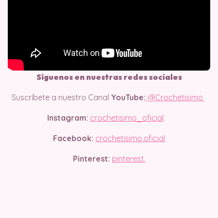
Síguenos en nuestras redes sociales
Suscríbete a nuestro Canal
YouTube:
@Crochetisimo
Instagram:
crochetisimo_oficial
.
Facebook:
crochetisimo.oficial
Pinterest:
pinterest.