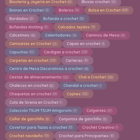
Bisuteria y Joyeria en Crochet
Blusas crochet
89
111
Boinas en Crochet
Boleros
Bolsa en Crochet
12
14
843
Bordados
Bufanda a crochet
12
32
Bufandas Knitting
Calcados tejidos
15
19
Calcetines
Calentadores
Caminos de Mesa
46
16
41
Camisetas en Crochet
Capas en crochet
25
9
Capuchas
Cardigan a crochet
50
233
Carpetas en crochet
Carteras
293
41
Centro de Mesa Decorativos a crochet
48
Cestas de almacenamiento
Chal a Crochet
122
330
Chalecos en crochet
Chandal a crochet
82
1
Chaquetas en crochet
Cojines
69
102
Cola de Sirena en Crochet
1
Colección TSUM TSUM Amigurumi
Colgantes
17
27
Collar de ganchillo
Conjuntos de ganchillo
18
15
Covertor para Tazas a crochet
Crochet Creativo
33
1
Crochet navideño
Crochet para Principantes
113
41