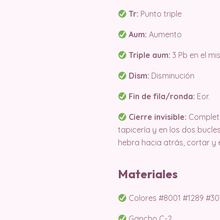
Tr:
Punto triple
Aum:
Aumento
Triple aum:
3 Pb en el m
Dism:
Disminución
Fin de fila/ronda:
Eor.
Cierre invisible:
Completar
tapicería y en los dos bucle
hebra hacia atrás, cortar y
Materiales
Colores #8001 #1289 #3077
Gancho C-2.