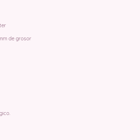
ter
mm de grosor
gico.