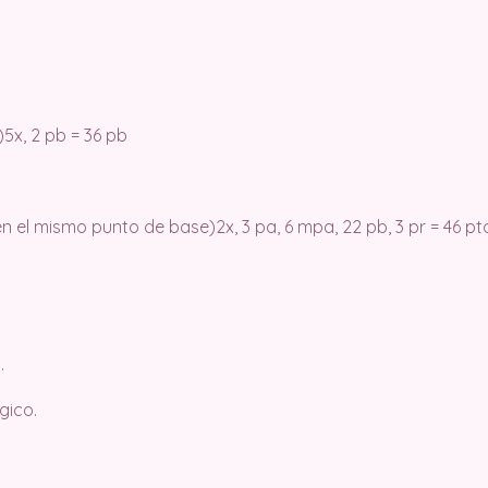
)5x, 2 pb = 36 pb
en el mismo punto de base)2x, 3 pa, 6 mpa, 22 pb, 3 pr = 46 pto
.
gico.