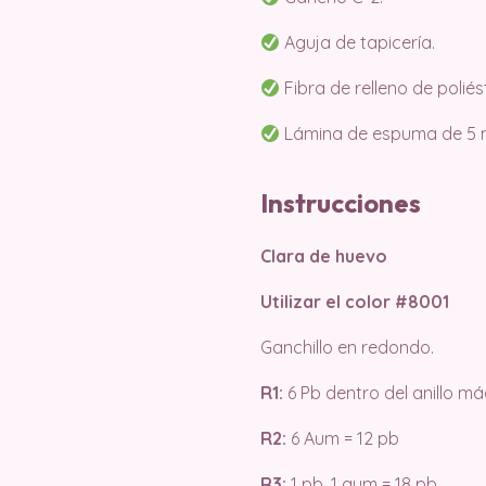
Aguja de tapicería.
Fibra de relleno de poliés
Lámina de espuma de 5 
Instrucciones
Clara de huevo
Utilizar el color #8001
Ganchillo en redondo.
R1:
6 Pb dentro del anillo má
R2:
6 Aum = 12 pb
R3:
1 pb, 1 aum = 18 pb