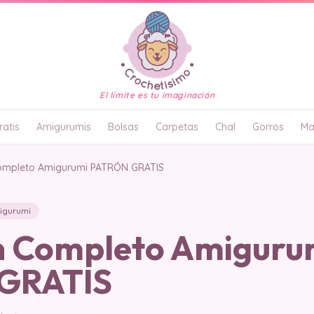
El límite es tu imaginación
atis
Amigurumis
Bolsas
Carpetas
Chal
Gorros
Ma
ompleto Amigurumi PATRÓN GRATIS
igurumi
 Completo Amiguru
GRATIS