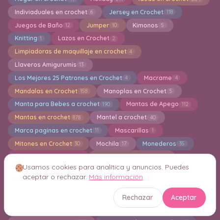
Indiviaduales en crochet
Jersey en Crochet
6
118
Juegos de Baño
Jumper
Kimonos
12
10
5
Knitting
Lazos en Crochet
1
2
Limpiadoras de maquillaje en crochet
4
Llaveros Amigurumis
13
Los Mejores 25 Patrones en Crochet
Macrame
4
4
Mandalas en Crochet
Manoplas en Crochet
158
5
Manta para Bebes a crochet
Mantas de Apego
190
112
Mantas en crochet
Mantel a crochet
878
40
Marca paginas en crochet
Mascarillas
11
1
Mitones en Crochet
Mochila
Monederos
30
17
35
Motivos en crochet
Muñecas Amigurumi
85
145
Usamos cookies para analítica y anuncios. Puedes
Muñecas de tela
Navidad
Otoño en Cochet
2
112
1
aceptar o rechazar.
Más información
Paños de Cocina
Pantalones
pantuflas
78
9
28
Pañuelos para el Cabello en Crochet
8
Rechazar
Aceptar
Pasadores/Ganchos en Crochet
1