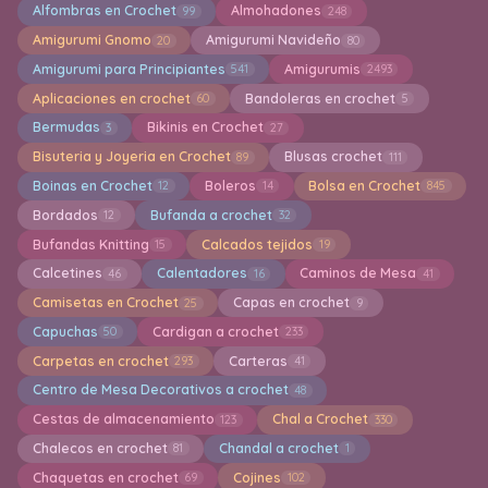
Alfombras en Crochet
Almohadones
99
248
Amigurumi Gnomo
Amigurumi Navideño
20
80
Amigurumi para Principiantes
Amigurumis
541
2493
Aplicaciones en crochet
Bandoleras en crochet
60
5
Bermudas
Bikinis en Crochet
3
27
Bisuteria y Joyeria en Crochet
Blusas crochet
89
111
Boinas en Crochet
Boleros
Bolsa en Crochet
12
14
845
Bordados
Bufanda a crochet
12
32
Bufandas Knitting
Calcados tejidos
15
19
Calcetines
Calentadores
Caminos de Mesa
46
16
41
Camisetas en Crochet
Capas en crochet
25
9
Capuchas
Cardigan a crochet
50
233
Carpetas en crochet
Carteras
293
41
Centro de Mesa Decorativos a crochet
48
Cestas de almacenamiento
Chal a Crochet
123
330
Chalecos en crochet
Chandal a crochet
81
1
Chaquetas en crochet
Cojines
69
102