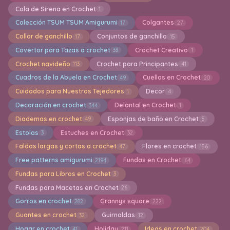
Cola de Sirena en Crochet
1
Colección TSUM TSUM Amigurumi
Colgantes
17
27
Collar de ganchillo
Conjuntos de ganchillo
17
15
Covertor para Tazas a crochet
Crochet Creativo
33
1
Crochet navideño
Crochet para Principantes
113
41
Cuadros de la Abuela en Crochet
Cuellos en Crochet
49
20
Cuidados para Nuestros Tejedores
Decor
1
4
Decoración en crochet
Delantal en Crochet
344
1
Diademas en crochet
Esponjas de baño en Crochet
49
5
Estolas
Estuches en Crochet
3
32
Faldas largas y cortas a crochet
Flores en crochet
47
156
Free patterns amigurumi
Fundas en Crochet
2194
64
Fundas para Libros en Crochet
3
Fundas para Macetas en Crochet
26
Gorros en crochet
Grannys square
282
222
Guantes en crochet
Guirnaldas
32
12
Hogar en crochet
Holiday
Ideas en crochet
41
211
204