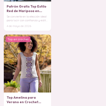
Patrón Gratis Top Estilo
Red de Mariposa en
Crochet
Se convierte en la elección ideal
para lucir con confianza y estilo
durante todo el año.
4 de mayo de 2026
DESCARGAB
Top en crochet
Top Amelina para
Verano en Crochet