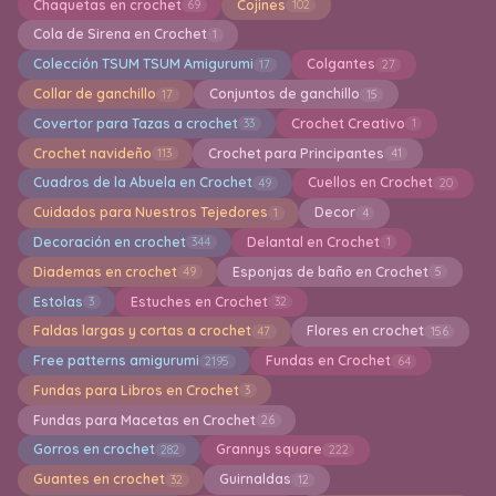
Chaquetas en crochet
Cojines
69
102
Cola de Sirena en Crochet
1
Colección TSUM TSUM Amigurumi
Colgantes
17
27
Collar de ganchillo
Conjuntos de ganchillo
17
15
Covertor para Tazas a crochet
Crochet Creativo
33
1
Crochet navideño
Crochet para Principantes
113
41
Cuadros de la Abuela en Crochet
Cuellos en Crochet
49
20
Cuidados para Nuestros Tejedores
Decor
1
4
Decoración en crochet
Delantal en Crochet
344
1
Diademas en crochet
Esponjas de baño en Crochet
49
5
Estolas
Estuches en Crochet
3
32
Faldas largas y cortas a crochet
Flores en crochet
47
156
Free patterns amigurumi
Fundas en Crochet
2195
64
Fundas para Libros en Crochet
3
Fundas para Macetas en Crochet
26
Gorros en crochet
Grannys square
282
222
Guantes en crochet
Guirnaldas
32
12