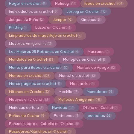
Hogar en crochet
Holiday
Ideas en crochet
41
211
204
Indiviaduales en crochet
Jersey en Crochet
6
118
Juegos de Baño
Jumper
Kimonos
12
10
5
Knitting
Lazos en Crochet
1
2
Limpiadoras de maquillaje en crochet
4
Llaveros Amigurumis
13
Los Mejores 25 Patrones en Crochet
Macrame
4
4
Mandalas en Crochet
Manoplas en Crochet
158
5
Manta para Bebes a crochet
Mantas de Apego
190
112
Mantas en crochet
Mantel a crochet
878
40
Marca paginas en crochet
Mascarillas
11
1
Mitones en Crochet
Mochila
Monederos
30
17
35
Motivos en crochet
Muñecas Amigurumi
85
145
Muñecas de tela
Navidad
Otoño en Cochet
2
112
1
Paños de Cocina
Pantalones
pantuflas
78
9
28
Pañuelos para el Cabello en Crochet
8
Pasadores/Ganchos en Crochet
1