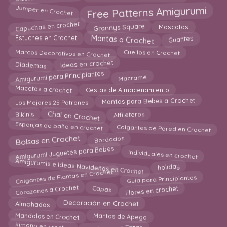
Jumper en Crochet
Free Patterns Amigurumi
Capuchas en crochet
Grannys Square
Mascotas
Mantas a Crochet
Guantes
Estuches en Crochet
Marcos Decorativos en Crochet
Cuellos en Crochet
Diademas
Ideas en crochet
Amigurumi para Principiantes
Macrame
Macetas a crochet
Cestas de Almacenamiento
Los Mejores 25 Patrones
Mantas para Bebes a Crochet
Chal en Crochet
Alfileteros
Bikinis
Colgantes de Pared en Crochet
Esponjas de baño en crochet
Bolsas en Crochet
Bordados
Amigurumi Juguetes para Bebes
Individuales en crochet
Amigurumis e Ideas Navideñas en Crochet
holiday
Colgantes de Plantas en Crochet
Guía para Principiantes
Flores en crochet
Corazones a Crochet
Capas
Almohadas
Decoración en Crochet
Mandalas en Crochet
Mantas de Apego
Fundas para Tazas