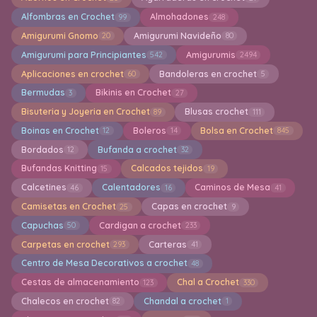
Alfombras en Crochet
Almohadones
99
248
Amigurumi Gnomo
Amigurumi Navideño
20
80
Amigurumi para Principiantes
Amigurumis
542
2494
Aplicaciones en crochet
Bandoleras en crochet
60
5
Bermudas
Bikinis en Crochet
3
27
Bisuteria y Joyeria en Crochet
Blusas crochet
89
111
Boinas en Crochet
Boleros
Bolsa en Crochet
12
14
845
Bordados
Bufanda a crochet
12
32
Bufandas Knitting
Calcados tejidos
15
19
Calcetines
Calentadores
Caminos de Mesa
46
16
41
Camisetas en Crochet
Capas en crochet
25
9
Capuchas
Cardigan a crochet
50
233
Carpetas en crochet
Carteras
293
41
Centro de Mesa Decorativos a crochet
48
Cestas de almacenamiento
Chal a Crochet
123
330
Chalecos en crochet
Chandal a crochet
82
1