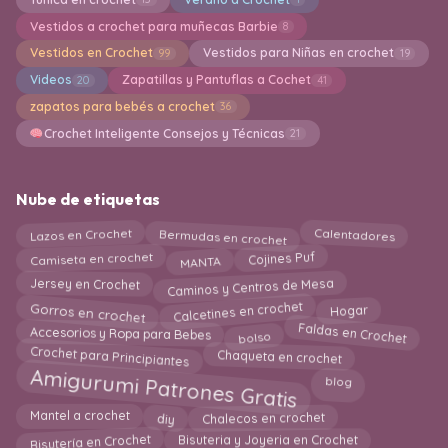
Vestidos a crochet para muñecas Barbie
8
Vestidos en Crochet
Vestidos para Niñas en crochet
99
19
Videos
Zapatillas y Pantuflas a Cochet
20
41
zapatos para bebés a crochet
36
Crochet Inteligente Consejos y Técnicas
21
Nube de etiquetas
Bermudas en crochet
Calentadores
Lazos en Crochet
MANTA
Camiseta en crochet
Cojines Puf
Caminos y Centros de Mesa
Jersey en Crochet
Gorros en crochet
Calcetines en crochet
Hogar
bolso
Faldas en Crochet
Accesorios y Ropa para Bebes
Crochet para Principiantes
Chaqueta en crochet
Amigurumi Patrones Gratis
blog
Chalecos en crochet
diy
Mantel a crochet
Bisutería en Crochet
Bisuteria y Joyeria en Crochet