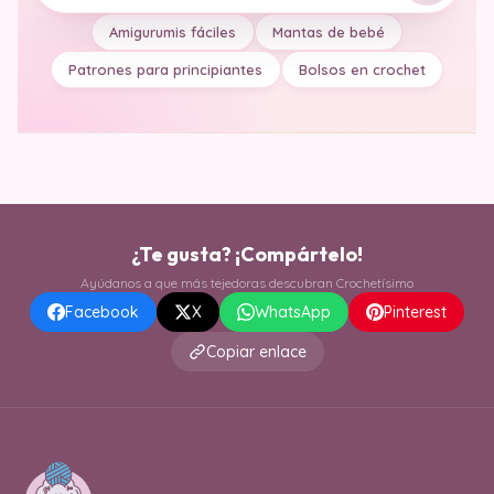
Amigurumis fáciles
Mantas de bebé
Patrones para principiantes
Bolsos en crochet
¿Te gusta? ¡Compártelo!
Ayúdanos a que más tejedoras descubran Crochetísimo
Facebook
X
WhatsApp
Pinterest
Copiar enlace