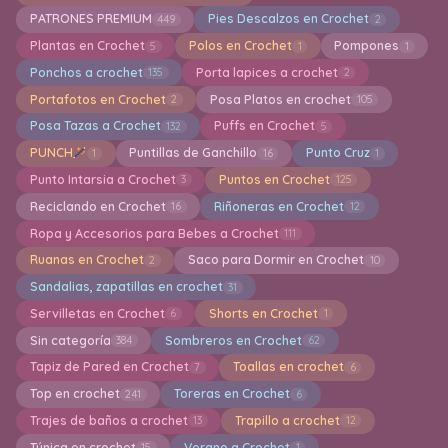
PATRONES PREMIUM
Pies Descalzos en Crochet
449
2
Plantas en Crochet
Polos en Crochet
Pompones
5
1
1
Ponchos a crochet
Porta lapices a crochet
135
2
Portafotos en Crochet
Posa Platos en crochet
2
105
Posa Tazas a Crochet
Puffs en Crochet
132
5
PUNCH
Puntillas de Ganchillo
Punto Cruz
1
16
1
Punto Intarsia a Crochet
Puntos en Crochet
3
125
Reciclando en Crochet
Riñoneras en Crochet
16
12
Ropa y Accesorios para Bebes a Crochet
111
Ruanas en Crochet
Saco para Dormir en Crochet
2
10
Sandalias, zapatillas en crochet
31
Servilletas en Crochet
Shorts en Crochet
6
1
Sin categoría
Sombreros en Crochet
384
62
Tapiz de Pared en Crochet
Toallas en crochet
7
6
Top en crochet
Toreras en Crochet
241
6
Trajes de baños a crochet
Trapillo a crochet
13
12
Túnica en crochet
Verano a Crochet
15
1