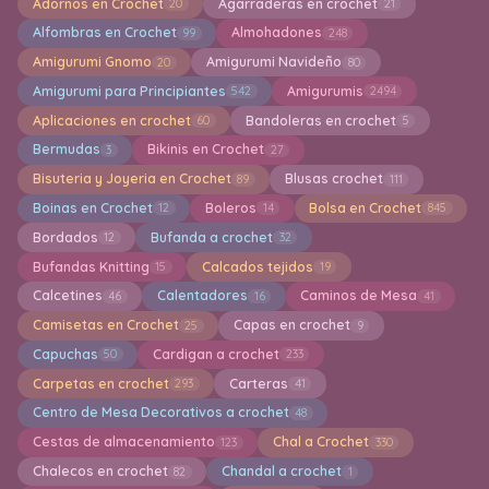
Adornos en Crochet
Agarraderas en crochet
20
21
Alfombras en Crochet
Almohadones
99
248
Amigurumi Gnomo
Amigurumi Navideño
20
80
Amigurumi para Principiantes
Amigurumis
542
2494
Aplicaciones en crochet
Bandoleras en crochet
60
5
Bermudas
Bikinis en Crochet
3
27
Bisuteria y Joyeria en Crochet
Blusas crochet
89
111
Boinas en Crochet
Boleros
Bolsa en Crochet
12
14
845
Bordados
Bufanda a crochet
12
32
Bufandas Knitting
Calcados tejidos
15
19
Calcetines
Calentadores
Caminos de Mesa
46
16
41
Camisetas en Crochet
Capas en crochet
25
9
Capuchas
Cardigan a crochet
50
233
Carpetas en crochet
Carteras
293
41
Centro de Mesa Decorativos a crochet
48
Cestas de almacenamiento
Chal a Crochet
123
330
Chalecos en crochet
Chandal a crochet
82
1