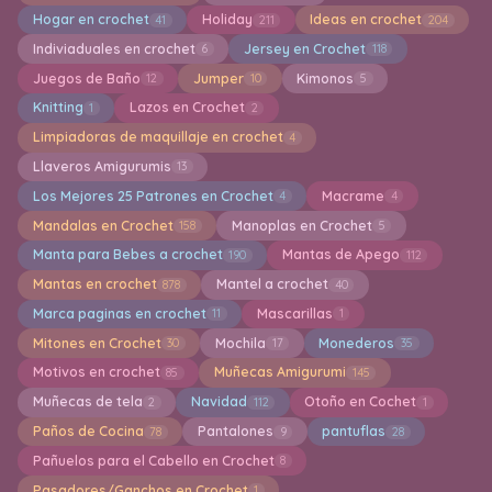
Hogar en crochet
Holiday
Ideas en crochet
41
211
204
Indiviaduales en crochet
Jersey en Crochet
6
118
Juegos de Baño
Jumper
Kimonos
12
10
5
Knitting
Lazos en Crochet
1
2
Limpiadoras de maquillaje en crochet
4
Llaveros Amigurumis
13
Los Mejores 25 Patrones en Crochet
Macrame
4
4
Mandalas en Crochet
Manoplas en Crochet
158
5
Manta para Bebes a crochet
Mantas de Apego
190
112
Mantas en crochet
Mantel a crochet
878
40
Marca paginas en crochet
Mascarillas
11
1
Mitones en Crochet
Mochila
Monederos
30
17
35
Motivos en crochet
Muñecas Amigurumi
85
145
Muñecas de tela
Navidad
Otoño en Cochet
2
112
1
Paños de Cocina
Pantalones
pantuflas
78
9
28
Pañuelos para el Cabello en Crochet
8
Pasadores/Ganchos en Crochet
1