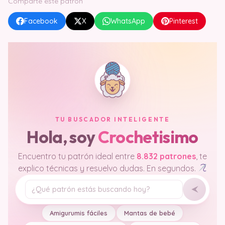
Comparte este patrón
Facebook
X
WhatsApp
Pinterest
TU BUSCADOR INTELIGENTE
Hola, soy
Crochetisimo
Encuentro tu patrón ideal entre
8.832 patrones
, te
explico técnicas y resuelvo dudas. En segundos.
Tu pregunta
Amigurumis fáciles
Mantas de bebé