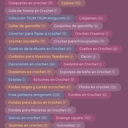
Chaquetas en crochet
Cojines
69
102
Cola de Sirena en Crochet
1
Colección TSUM TSUM Amigurumi
Colgantes
17
27
Collar de ganchillo
Conjuntos de ganchillo
17
15
Covertor para Tazas a crochet
Crochet Creativo
33
1
Crochet navideño
Crochet para Principantes
113
41
Cuadros de la Abuela en Crochet
Cuellos en Crochet
49
20
Cuidados para Nuestros Tejedores
Decor
1
4
Decoración en crochet
Delantal en Crochet
344
1
Diademas en crochet
Esponjas de baño en Crochet
49
5
Estolas
Estuches en Crochet
3
32
Faldas largas y cortas a crochet
Flores en crochet
47
156
Free patterns amigurumi
Fundas en Crochet
2195
64
Fundas para Libros en Crochet
3
Fundas para Macetas en Crochet
26
Gorros en crochet
Grannys square
282
222
Guantes en crochet
Guirnaldas
32
12