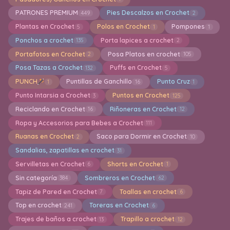
PATRONES PREMIUM
Pies Descalzos en Crochet
449
2
Plantas en Crochet
Polos en Crochet
Pompones
5
1
1
Ponchos a crochet
Porta lapices a crochet
135
2
Portafotos en Crochet
Posa Platos en crochet
2
105
Posa Tazas a Crochet
Puffs en Crochet
132
5
PUNCH
Puntillas de Ganchillo
Punto Cruz
1
16
1
Punto Intarsia a Crochet
Puntos en Crochet
3
125
Reciclando en Crochet
Riñoneras en Crochet
16
12
Ropa y Accesorios para Bebes a Crochet
111
Ruanas en Crochet
Saco para Dormir en Crochet
2
10
Sandalias, zapatillas en crochet
31
Servilletas en Crochet
Shorts en Crochet
6
1
Sin categoría
Sombreros en Crochet
384
62
Tapiz de Pared en Crochet
Toallas en crochet
7
6
Top en crochet
Toreras en Crochet
241
6
Trajes de baños a crochet
Trapillo a crochet
13
12