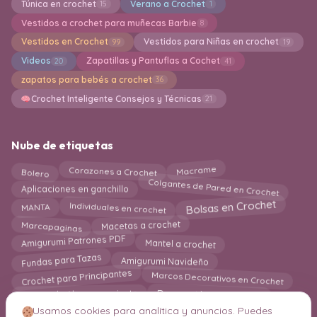
Túnica en crochet
Verano a Crochet
15
1
Vestidos a crochet para muñecas Barbie
8
Vestidos en Crochet
Vestidos para Niñas en crochet
99
19
Videos
Zapatillas y Pantuflas a Cochet
20
41
zapatos para bebés a crochet
36
Crochet Inteligente Consejos y Técnicas
21
Nube de etiquetas
Corazones a Crochet
Macrame
Bolero
Colgantes de Pared en Crochet
Aplicaciones en ganchillo
Individuales en crochet
Bolsas en Crochet
MANTA
Macetas a crochet
Marcapaginas
Mantel a crochet
Amigurumi Patrones PDF
Fundas para Tazas
Amigurumi Navideño
Crochet para Principantes
Marcos Decorativos en Crochet
Decoración en Crochet
Cestas de Almacenamiento
Cojines Puf
Calentadores
Usamos cookies para analítica y anuncios. Puedes
Almohadas