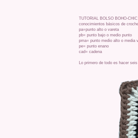
TUTORIAL BOLSO BOHO-CHIC
conocimientos básicos de croche
pa=punto alto o vareta
pb= punto bajo o medio punto
pma= punto medio alto o media 
pe= punto enano
cad= cadena
Lo primero de todo es hacer sei