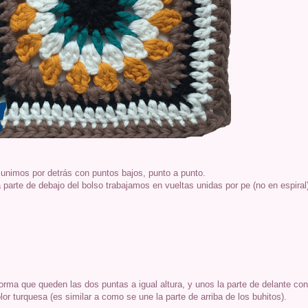
unimos por detrás con puntos bajos, punto a punto.
 parte de debajo del bolso trabajamos en vueltas unidas por pe (no en espiral
orma que queden las dos puntas a igual altura, y unos la parte de delante con
or turquesa (es similar a como se une la parte de arriba de los buhitos).