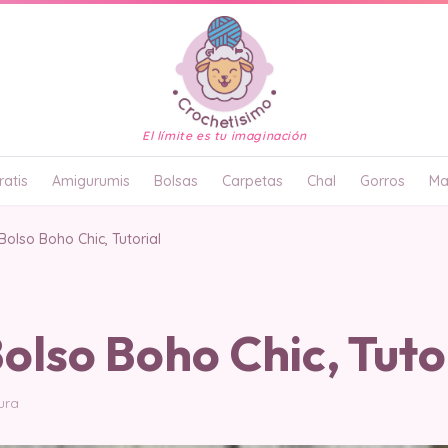
El límite es tu imaginación
atis
Amigurumis
Bolsas
Carpetas
Chal
Gorros
Ma
 Bolso Boho Chic, Tutorial
Bolso Boho Chic, Tuto
ura