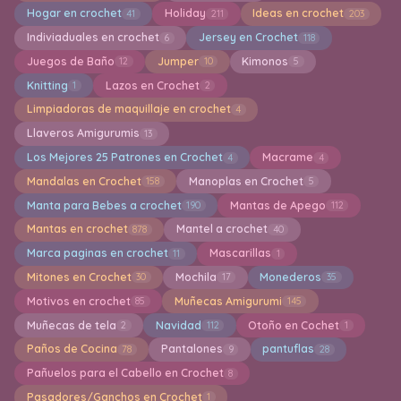
Hogar en crochet
Holiday
Ideas en crochet
41
211
203
Indiviaduales en crochet
Jersey en Crochet
6
118
Juegos de Baño
Jumper
Kimonos
12
10
5
Knitting
Lazos en Crochet
1
2
Limpiadoras de maquillaje en crochet
4
Llaveros Amigurumis
13
Los Mejores 25 Patrones en Crochet
Macrame
4
4
Mandalas en Crochet
Manoplas en Crochet
158
5
Manta para Bebes a crochet
Mantas de Apego
190
112
Mantas en crochet
Mantel a crochet
878
40
Marca paginas en crochet
Mascarillas
11
1
Mitones en Crochet
Mochila
Monederos
30
17
35
Motivos en crochet
Muñecas Amigurumi
85
145
Muñecas de tela
Navidad
Otoño en Cochet
2
112
1
Paños de Cocina
Pantalones
pantuflas
78
9
28
Pañuelos para el Cabello en Crochet
8
Pasadores/Ganchos en Crochet
1