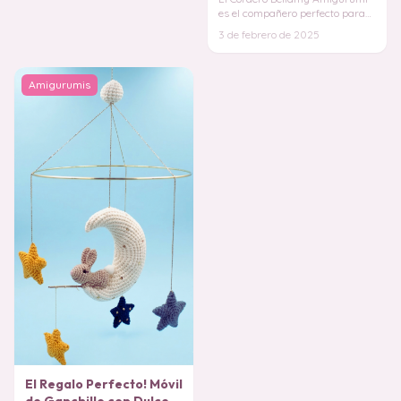
es el compañero perfecto para
quienes aman los muñecos
3 de febrero de 2025
tejidos con un t
Amigurumis
El Regalo Perfecto! Móvil
de Ganchillo con Dulce