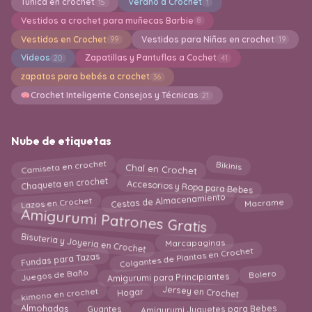
Túnica en crochet
Verano a Crochet
15
1
Vestidos a crochet para muñecas Barbie
8
Vestidos en Crochet
Vestidos para Niñas en crochet
99
19
Videos
Zapatillas y Pantuflas a Cochet
20
41
zapatos para bebés a crochet
36
Crochet Inteligente Consejos y Técnicas
21
Nube de etiquetas
Chal en Crochet
Camiseta en crochet
Bikinis
Accesorios y Ropa para Bebes
Chaqueta en crochet
Cestas de Almacenamiento
Lazos en Crochet
Macrame
Amigurumi Patrones Gratis
Bisuteria y Joyeria en Crochet
Marcapaginas
Colgantes de Plantas en Crochet
Fundas para Tazas
Amigurumi para Principiantes
Juegos de Baño
Bolero
kimono en crochet
Hogar
Jersey en Crochet
Almohadas
Amigurumi Juguetes para Bebes
Guantes