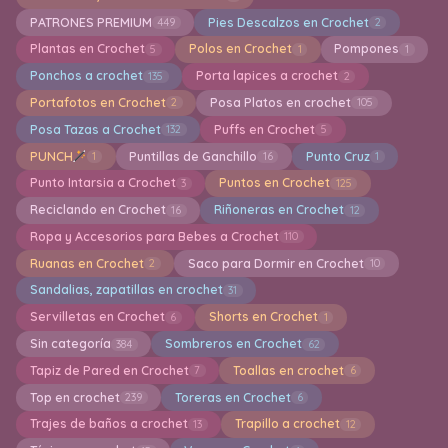
PATRONES PREMIUM
Pies Descalzos en Crochet
449
2
Plantas en Crochet
Polos en Crochet
Pompones
5
1
1
Ponchos a crochet
Porta lapices a crochet
135
2
Portafotos en Crochet
Posa Platos en crochet
2
105
Posa Tazas a Crochet
Puffs en Crochet
132
5
PUNCH
Puntillas de Ganchillo
Punto Cruz
1
16
1
Punto Intarsia a Crochet
Puntos en Crochet
3
125
Reciclando en Crochet
Riñoneras en Crochet
16
12
Ropa y Accesorios para Bebes a Crochet
110
Ruanas en Crochet
Saco para Dormir en Crochet
2
10
Sandalias, zapatillas en crochet
31
Servilletas en Crochet
Shorts en Crochet
6
1
Sin categoría
Sombreros en Crochet
384
62
Tapiz de Pared en Crochet
Toallas en crochet
7
6
Top en crochet
Toreras en Crochet
239
6
Trajes de baños a crochet
Trapillo a crochet
13
12