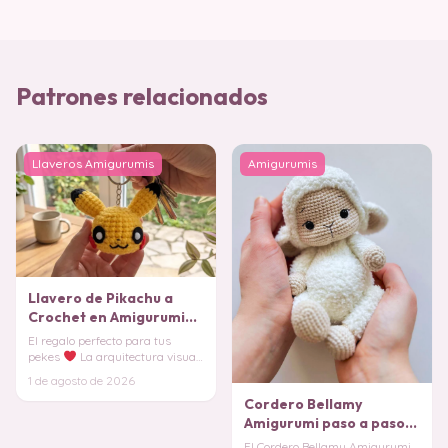
Patrones relacionados
Llaveros Amigurumis
Amigurumis
Llavero de Pikachu a
Crochet en Amigurumi
Fácil (Patrón Gratis)
El regalo perfecto para tus
pekes
La arquitectura visual
de este adorable llavero de
1 de agosto de 2026
amigurumi de
Cordero Bellamy
Amigurumi paso a paso
PATRON PDF
El Cordero Bellamy Amigurumi