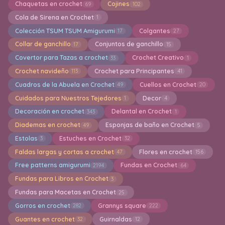
Chaquetas en crochet
Cojines
69
102
Cola de Sirena en Crochet
1
Colección TSUM TSUM Amigurumi
Colgantes
17
27
Collar de ganchillo
Conjuntos de ganchillo
17
15
Covertor para Tazas a crochet
Crochet Creativo
33
1
Crochet navideño
Crochet para Principantes
113
41
Cuadros de la Abuela en Crochet
Cuellos en Crochet
49
20
Cuidados para Nuestros Tejedores
Decor
1
4
Decoración en crochet
Delantal en Crochet
343
1
Diademas en crochet
Esponjas de baño en Crochet
49
5
Estolas
Estuches en Crochet
3
32
Faldas largas y cortas a crochet
Flores en crochet
47
156
Free patterns amigurumi
Fundas en Crochet
2194
64
Fundas para Libros en Crochet
3
Fundas para Macetas en Crochet
25
Gorros en crochet
Grannys square
282
222
Guantes en crochet
Guirnaldas
32
12