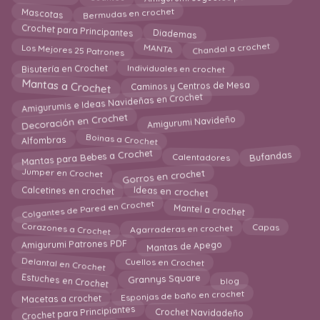
Bermudas en crochet
Mascotas
Diademas
Crochet para Principantes
Chandal a crochet
Los Mejores 25 Patrones
MANTA
Bisutería en Crochet
Individuales en crochet
Mantas a Crochet
Caminos y Centros de Mesa
Amigurumis e Ideas Navideñas en Crochet
Decoración en Crochet
Amigurumi Navideño
Boinas a Crochet
Alfombras
Mantas para Bebes a Crochet
Calentadores
Bufandas
Gorros en crochet
Jumper en Crochet
Calcetines en crochet
Ideas en crochet
Colgantes de Pared en Crochet
Mantel a crochet
Agarraderas en crochet
Corazones a Crochet
Capas
Amigurumi Patrones PDF
Mantas de Apego
Delantal en Crochet
Cuellos en Crochet
Estuches en Crochet
blog
Grannys Square
Macetas a crochet
Esponjas de baño en crochet
Crochet para Principiantes
Crochet Navidadeño