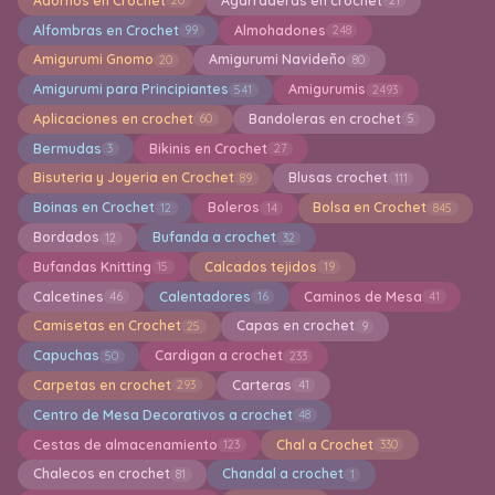
Adornos en Crochet
Agarraderas en crochet
20
21
Alfombras en Crochet
Almohadones
99
248
Amigurumi Gnomo
Amigurumi Navideño
20
80
Amigurumi para Principiantes
Amigurumis
541
2493
Aplicaciones en crochet
Bandoleras en crochet
60
5
Bermudas
Bikinis en Crochet
3
27
Bisuteria y Joyeria en Crochet
Blusas crochet
89
111
Boinas en Crochet
Boleros
Bolsa en Crochet
12
14
845
Bordados
Bufanda a crochet
12
32
Bufandas Knitting
Calcados tejidos
15
19
Calcetines
Calentadores
Caminos de Mesa
46
16
41
Camisetas en Crochet
Capas en crochet
25
9
Capuchas
Cardigan a crochet
50
233
Carpetas en crochet
Carteras
293
41
Centro de Mesa Decorativos a crochet
48
Cestas de almacenamiento
Chal a Crochet
123
330
Chalecos en crochet
Chandal a crochet
81
1