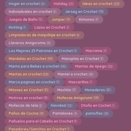
Hogar en crochet
Holiday
Ideas en crochet
41
211
203
Indiviaduales en crochet
Jersey en Crochet
6
118
Juegos de Baño
Jumper
Kimonos
12
10
5
Knitting
Lazos en Crochet
1
2
Limpiadoras de maquillaje en crochet
4
Llaveros Amigurumis
13
Los Mejores 25 Patrones en Crochet
Macrame
4
4
Mandalas en Crochet
Manoplas en Crochet
158
5
Manta para Bebes a crochet
Mantas de Apego
190
112
Mantas en crochet
Mantel a crochet
878
40
Marca paginas en crochet
Mascarillas
11
1
Mitones en Crochet
Mochila
Monederos
30
17
35
Motivos en crochet
Muñecas Amigurumi
85
145
Muñecas de tela
Navidad
Otoño en Cochet
2
112
1
Paños de Cocina
Pantalones
pantuflas
78
9
28
Pañuelos para el Cabello en Crochet
8
Pasadores/Ganchos en Crochet
1