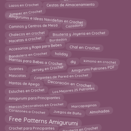
Lazos en Crochet
Cestas de Almacenamiento
Jumper en Crochet
Amigurumis e Ideas Navideñas en Crochet
Cazadora
Caminos y Centros de Mesa
Bisuteria y Joyeria en Crochet
Chalecos en crochet
Macetas a crochet
Bordados
Accesorios y Ropa para Bebes
Chal en Crochet
Bandolera en Crochet
holiday
Mantas para Bebes a Crochet
kimono en crochet
diy
Amigurumi Patrones PDF
Jersey en Crochet
Guantes
Colgantes de Pared en Crochet
Mascotas
Decoración en Crochet
Mantas de Apego
Los Mejores 25 Patrones
Estuches en Crochet
Amigurumi para Principiantes
Marcos Decorativos en Crochet
Marcapaginas
Corazones a Crochet
Juegos de Baño
Almohadas
Free Patterns Amigurumi
Bisutería en Crochet
Crochet para Principantes