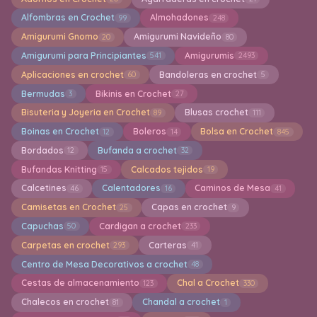
Alfombras en Crochet
Almohadones
99
248
Amigurumi Gnomo
Amigurumi Navideño
20
80
Amigurumi para Principiantes
Amigurumis
541
2493
Aplicaciones en crochet
Bandoleras en crochet
60
5
Bermudas
Bikinis en Crochet
3
27
Bisuteria y Joyeria en Crochet
Blusas crochet
89
111
Boinas en Crochet
Boleros
Bolsa en Crochet
12
14
845
Bordados
Bufanda a crochet
12
32
Bufandas Knitting
Calcados tejidos
15
19
Calcetines
Calentadores
Caminos de Mesa
46
16
41
Camisetas en Crochet
Capas en crochet
25
9
Capuchas
Cardigan a crochet
50
233
Carpetas en crochet
Carteras
293
41
Centro de Mesa Decorativos a crochet
48
Cestas de almacenamiento
Chal a Crochet
123
330
Chalecos en crochet
Chandal a crochet
81
1