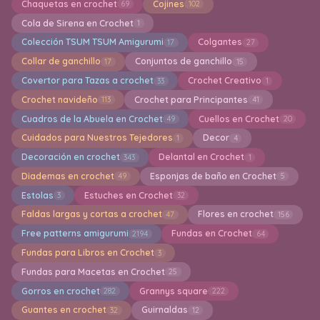
Chaquetas en crochet
Cojines
69
102
Cola de Sirena en Crochet
1
Colección TSUM TSUM Amigurumi
Colgantes
17
27
Collar de ganchillo
Conjuntos de ganchillo
17
15
Covertor para Tazas a crochet
Crochet Creativo
33
1
Crochet navideño
Crochet para Principantes
113
41
Cuadros de la Abuela en Crochet
Cuellos en Crochet
49
20
Cuidados para Nuestros Tejedores
Decor
1
4
Decoración en crochet
Delantal en Crochet
343
1
Diademas en crochet
Esponjas de baño en Crochet
49
5
Estolas
Estuches en Crochet
3
32
Faldas largas y cortas a crochet
Flores en crochet
47
156
Free patterns amigurumi
Fundas en Crochet
2194
64
Fundas para Libros en Crochet
3
Fundas para Macetas en Crochet
25
Gorros en crochet
Grannys square
282
222
Guantes en crochet
Guirnaldas
32
12