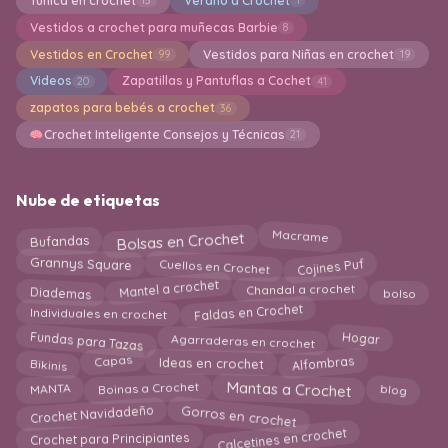
Túnica en crochet
Verano a Crochet
15
1
Vestidos a crochet para muñecas Barbie
8
Vestidos en Crochet
Vestidos para Niñas en crochet
99
19
Videos
Zapatillas y Pantuflas a Cochet
20
41
zapatos para bebés a crochet
36
Crochet Inteligente Consejos y Técnicas
21
Nube de etiquetas
Bolsas en Crochet
Bufandas
Macrame
Cuellos en Crochet
Cojines Puf
Grannys Square
Mantel a crochet
Diademas
bolso
Chandal a crochet
Faldas en Crochet
Individuales en crochet
Fundas para Tazas
Agarraderas en crochet
Hogar
Alfombras
Bikinis
Capas
Ideas en crochet
Mantas a Crochet
blog
Boinas a Crochet
MANTA
Gorros en crochet
Crochet Navidadeño
Calcetines en crochet
Crochet para Principiantes