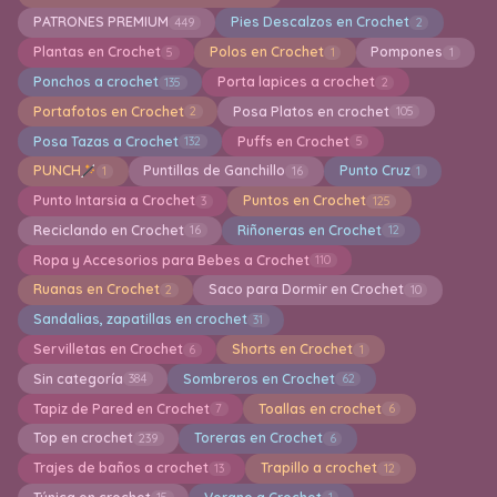
PATRONES PREMIUM
Pies Descalzos en Crochet
449
2
Plantas en Crochet
Polos en Crochet
Pompones
5
1
1
Ponchos a crochet
Porta lapices a crochet
135
2
Portafotos en Crochet
Posa Platos en crochet
2
105
Posa Tazas a Crochet
Puffs en Crochet
132
5
PUNCH
Puntillas de Ganchillo
Punto Cruz
1
16
1
Punto Intarsia a Crochet
Puntos en Crochet
3
125
Reciclando en Crochet
Riñoneras en Crochet
16
12
Ropa y Accesorios para Bebes a Crochet
110
Ruanas en Crochet
Saco para Dormir en Crochet
2
10
Sandalias, zapatillas en crochet
31
Servilletas en Crochet
Shorts en Crochet
6
1
Sin categoría
Sombreros en Crochet
384
62
Tapiz de Pared en Crochet
Toallas en crochet
7
6
Top en crochet
Toreras en Crochet
239
6
Trajes de baños a crochet
Trapillo a crochet
13
12