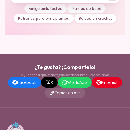
Amigurumis fáciles
Mantas de bebé
Patrones para principiantes
Bolsos en crochet
¿Te gusta? ¡Compártelo!
Ayúdanos a que más tejedoras descubran Crochetísimo
Facebook
X
WhatsApp
Pinterest
Copiar enlace