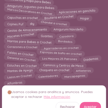
Accesorios y Ropa para Bebes
Amigurumi Juguetes para Bebes
Marcos Decorativos en Crochet
Aplicaciones en ganchillo
Hogar
Bisutería en Crochet
Capuchas en crochet
Chandal a crochet
Cojines Puf
diy
Cestas de Almacenamiento
Amigurumi Navideño
Cazadora
Macetas a crochet
Guantes
Mantas para Bebes a Crochet
Bordados
Agarraderas en crochet
Corazones a Crochet
Faldas en Crochet
Esponjas de baño en crochet
Delantal en Crochet
Los Mejores 25 Patrones
Diademas
Estuches en Crochet
Caminos y Centros de Mesa
Alfileteros
Mantas de Apego
Chaqueta en crochet
Lazos en Crochet
Calentadores
Marcapaginas
Alfombras
Usamos cookies para analítica y anuncios. Puedes
aceptar o rechazar.
Más información
© 2026 Crochetisimo. Todos los derechos reservados.
Rechazar
Aceptar