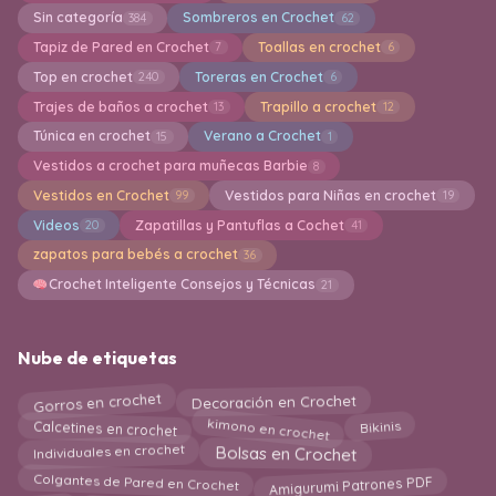
Sin categoría
Sombreros en Crochet
384
62
Tapiz de Pared en Crochet
Toallas en crochet
7
6
Top en crochet
Toreras en Crochet
240
6
Trajes de baños a crochet
Trapillo a crochet
13
12
Túnica en crochet
Verano a Crochet
15
1
Vestidos a crochet para muñecas Barbie
8
Vestidos en Crochet
Vestidos para Niñas en crochet
99
19
Videos
Zapatillas y Pantuflas a Cochet
20
41
zapatos para bebés a crochet
36
Crochet Inteligente Consejos y Técnicas
21
Nube de etiquetas
Gorros en crochet
Decoración en Crochet
Calcetines en crochet
kimono en crochet
Bikinis
Bolsas en Crochet
Individuales en crochet
Amigurumi Patrones PDF
Colgantes de Pared en Crochet