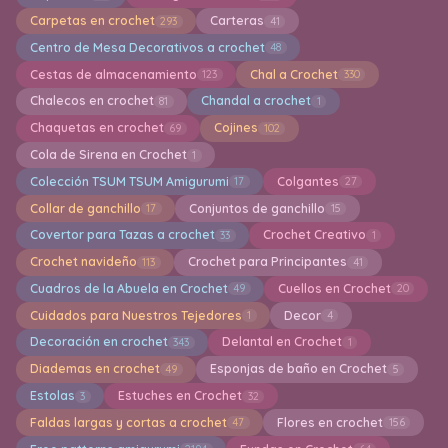
Carpetas en crochet
Carteras
293
41
Centro de Mesa Decorativos a crochet
48
Cestas de almacenamiento
Chal a Crochet
123
330
Chalecos en crochet
Chandal a crochet
81
1
Chaquetas en crochet
Cojines
69
102
Cola de Sirena en Crochet
1
Colección TSUM TSUM Amigurumi
Colgantes
17
27
Collar de ganchillo
Conjuntos de ganchillo
17
15
Covertor para Tazas a crochet
Crochet Creativo
33
1
Crochet navideño
Crochet para Principantes
113
41
Cuadros de la Abuela en Crochet
Cuellos en Crochet
49
20
Cuidados para Nuestros Tejedores
Decor
1
4
Decoración en crochet
Delantal en Crochet
343
1
Diademas en crochet
Esponjas de baño en Crochet
49
5
Estolas
Estuches en Crochet
3
32
Faldas largas y cortas a crochet
Flores en crochet
47
156