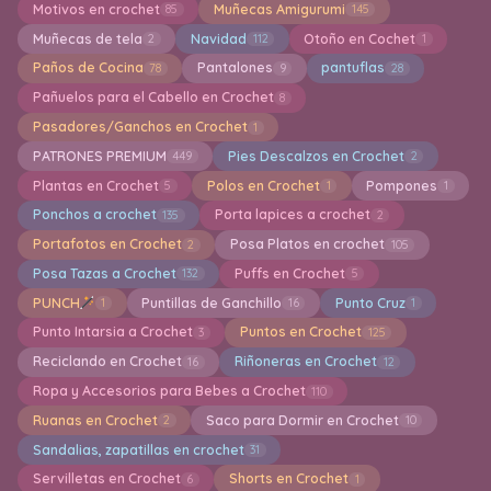
Motivos en crochet
Muñecas Amigurumi
85
145
Muñecas de tela
Navidad
Otoño en Cochet
2
112
1
Paños de Cocina
Pantalones
pantuflas
78
9
28
Pañuelos para el Cabello en Crochet
8
Pasadores/Ganchos en Crochet
1
PATRONES PREMIUM
Pies Descalzos en Crochet
449
2
Plantas en Crochet
Polos en Crochet
Pompones
5
1
1
Ponchos a crochet
Porta lapices a crochet
135
2
Portafotos en Crochet
Posa Platos en crochet
2
105
Posa Tazas a Crochet
Puffs en Crochet
132
5
PUNCH
Puntillas de Ganchillo
Punto Cruz
1
16
1
Punto Intarsia a Crochet
Puntos en Crochet
3
125
Reciclando en Crochet
Riñoneras en Crochet
16
12
Ropa y Accesorios para Bebes a Crochet
110
Ruanas en Crochet
Saco para Dormir en Crochet
2
10
Sandalias, zapatillas en crochet
31
Servilletas en Crochet
Shorts en Crochet
6
1