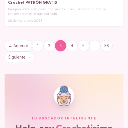
Crochet PATRÓN GRATIS
Imagina cómo esta pieza, con sus texturas y su espíritu libre, se
convertirá en el refugio perfecto
26 de febrero de 2026
← Anterior
1
2
3
4
5
…
88
Siguiente →
TU BUSCADOR INTELIGENTE