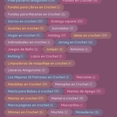
Free patterns amigurumi
Fundas en Crochet
2194
64
Fundas para Libros en Crochet
3
Fundas para Macetas en Crochet
25
Gorros en crochet
Grannys square
282
222
Guantes en crochet
Guirnaldas
32
12
Hogar en crochet
Holiday
Ideas en crochet
41
211
204
Indiviaduales en crochet
Jersey en Crochet
6
118
Juegos de Baño
Jumper
Kimonos
12
10
5
Knitting
Lazos en Crochet
1
2
Limpiadoras de maquillaje en crochet
4
Llaveros Amigurumis
13
Los Mejores 25 Patrones en Crochet
Macrame
4
4
Mandalas en Crochet
Manoplas en Crochet
158
5
Manta para Bebes a crochet
Mantas de Apego
190
112
Mantas en crochet
Mantel a crochet
878
40
Marca paginas en crochet
Mascarillas
11
1
Mitones en Crochet
Mochila
Monederos
30
17
35