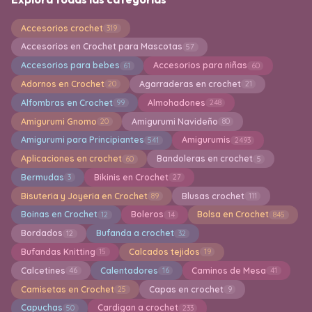
Accesorios crochet
319
Accesorios en Crochet para Mascotas
57
Accesorios para bebes
Accesorios para niñas
61
60
Adornos en Crochet
Agarraderas en crochet
20
21
Alfombras en Crochet
Almohadones
99
248
Amigurumi Gnomo
Amigurumi Navideño
20
80
Amigurumi para Principiantes
Amigurumis
541
2493
Aplicaciones en crochet
Bandoleras en crochet
60
5
Bermudas
Bikinis en Crochet
3
27
Bisuteria y Joyeria en Crochet
Blusas crochet
89
111
Boinas en Crochet
Boleros
Bolsa en Crochet
12
14
845
Bordados
Bufanda a crochet
12
32
Bufandas Knitting
Calcados tejidos
15
19
Calcetines
Calentadores
Caminos de Mesa
46
16
41
Camisetas en Crochet
Capas en crochet
25
9
Capuchas
Cardigan a crochet
50
233