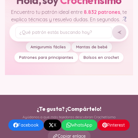
Hola, soy
Crochetisimo
Encuentro tu patrón ideal entre
8.832 patrones
, te
explico técnicas y resuelvo dudas. En segundos.
Tu pregunta
Amigurumis fáciles
Mantas de bebé
Patrones para principiantes
Bolsos en crochet
¿Te gusta? ¡Compártelo!
Ayúdanos a que más tejedoras descubran Crochetísimo
Facebook
X
WhatsApp
Pinterest
Copiar enlace