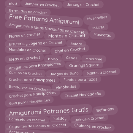
Jumper en Crochet
Jersey en Crochet
blog
Bermudas en crochet
Free Patterns Amigurumi
Mascarillas
Amigurumis e Ideas Navideñas en Crochet
MANTA
Flores en crochet
Mantas a Crochet
Mascotas
Bisuteria y Joyeria en Crochet
Bolero
Chal en Crochet
Mandalas en Crochet
bolso
Macrame
Ideas en crochet
Capas
Amigurumi para Principiantes
Grannys Square
Juegos de Baño
Mantel a crochet
Cuellos en Crochet
Crochet para Principantes
Fundas para Tazas
Bandolera en Crochet
Almohadas
Crochet para Principiantes
Crochet Navidadeño
Guía para Principiantes
Amigurumi Patrones Gratis
Bufandas
Camiseta en crochet
Boinas a Crochet
holiday
Colgantes de Plantas en Crochet
Chalecos en crochet