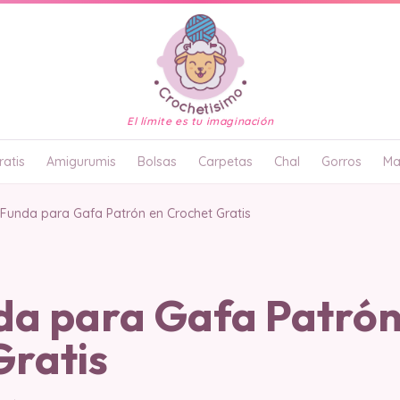
El límite es tu imaginación
atis
Amigurumis
Bolsas
Carpetas
Chal
Gorros
Ma
l Funda para Gafa Patrón en Crochet Gratis
nda para Gafa Patrón
Gratis