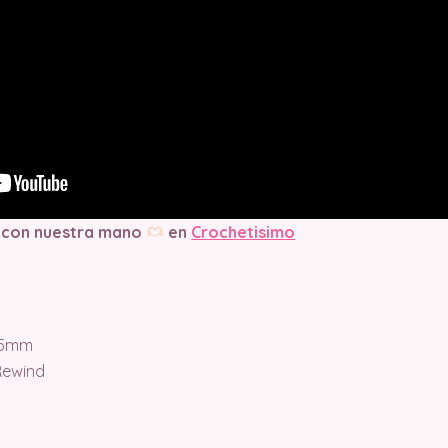
 con nuestra mano
en
Crochetisimo
.5mm
Rewind