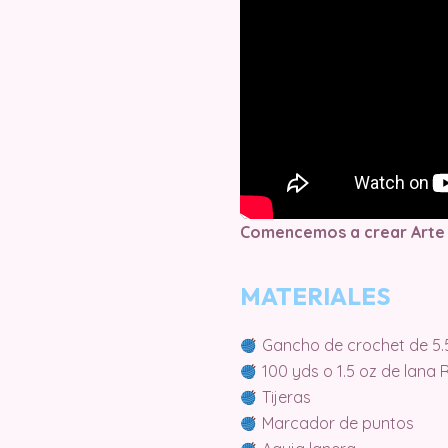
Comencemos a crear Arte
MATERIALES
Gancho de crochet de 5
100 yds o 1.5 oz de lana 
Tijeras
Marcador de puntos