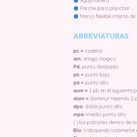
Aguja lanera
Parche para planchar
Marco flexible interno de
ABREVIATURAS
pc =
cadena
am:
amigo magico
Pd:
punto deslizado
pb =
punto bajo
pa =
punto alto
aum =
2 pb en el siguiente 
dism =
disminuir tejiendo 2 
dpa:
doble punto alto
mpa
=medio punto alto
( ):los patrones dentro de l
Blo:
trabajando solamente e