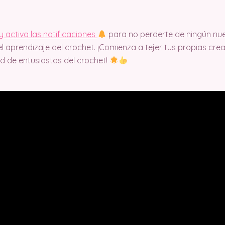
y activa las notificaciones
para no perderte de ningún nu
l aprendizaje del crochet. ¡Comienza a tejer tus propias cr
d de entusiastas del crochet!