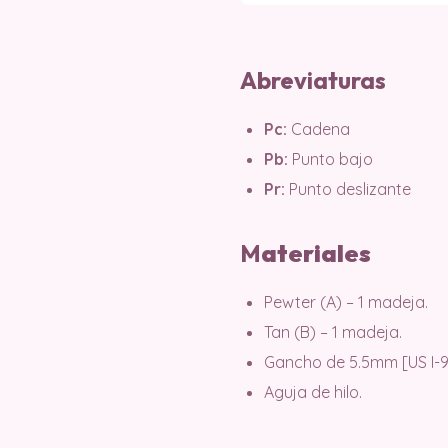
Abreviaturas
Pc:
Cadena
Pb:
Punto bajo
Pr:
Punto deslizante
M
ater
iales
Pewter (A) – 1 madeja.
Tan (B) – 1 madeja.
Gancho de 5.5mm [US I-9
Aguja de hilo.