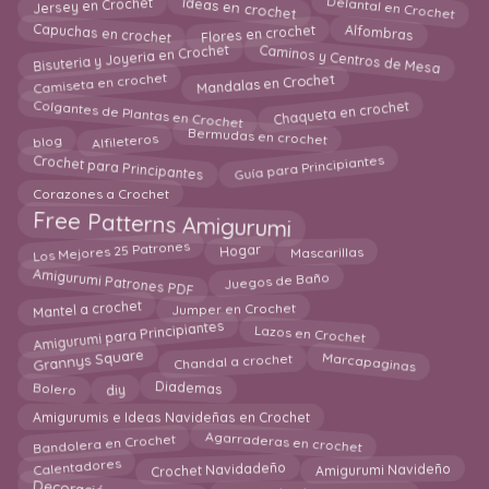
Ideas en crochet
Delantal en Crochet
Jersey en Crochet
Capuchas en crochet
Alfombras
Flores en crochet
Bisuteria y Joyeria en Crochet
Caminos y Centros de Mesa
Camiseta en crochet
Mandalas en Crochet
Colgantes de Plantas en Crochet
Chaqueta en crochet
Alfileteros
blog
Bermudas en crochet
Guía para Principiantes
Crochet para Principantes
Corazones a Crochet
Free Patterns Amigurumi
Los Mejores 25 Patrones
Hogar
Mascarillas
Amigurumi Patrones PDF
Juegos de Baño
Mantel a crochet
Jumper en Crochet
Amigurumi para Principiantes
Lazos en Crochet
Chandal a crochet
Marcapaginas
Grannys Square
Bolero
diy
Diademas
Amigurumis e Ideas Navideñas en Crochet
Bandolera en Crochet
Agarraderas en crochet
Calentadores
Crochet Navidadeño
Amigurumi Navideño