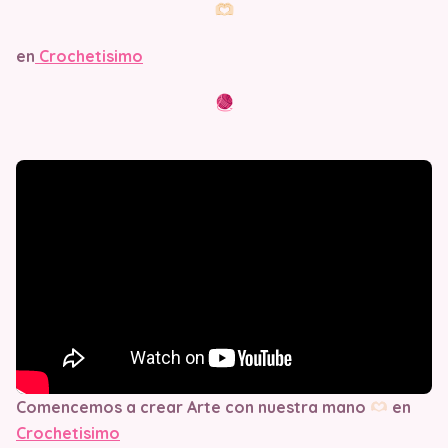
en
Crochetisimo
Comencemos a crear Arte con nuestra mano
en
Crochetisimo