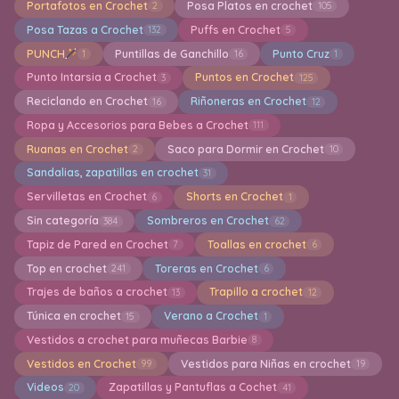
Portafotos en Crochet
Posa Platos en crochet
2
105
Posa Tazas a Crochet
Puffs en Crochet
132
5
PUNCH
Puntillas de Ganchillo
Punto Cruz
1
16
1
Punto Intarsia a Crochet
Puntos en Crochet
3
125
Reciclando en Crochet
Riñoneras en Crochet
16
12
Ropa y Accesorios para Bebes a Crochet
111
Ruanas en Crochet
Saco para Dormir en Crochet
2
10
Sandalias, zapatillas en crochet
31
Servilletas en Crochet
Shorts en Crochet
6
1
Sin categoría
Sombreros en Crochet
384
62
Tapiz de Pared en Crochet
Toallas en crochet
7
6
Top en crochet
Toreras en Crochet
241
6
Trajes de baños a crochet
Trapillo a crochet
13
12
Túnica en crochet
Verano a Crochet
15
1
Vestidos a crochet para muñecas Barbie
8
Vestidos en Crochet
Vestidos para Niñas en crochet
99
19
Videos
Zapatillas y Pantuflas a Cochet
20
41