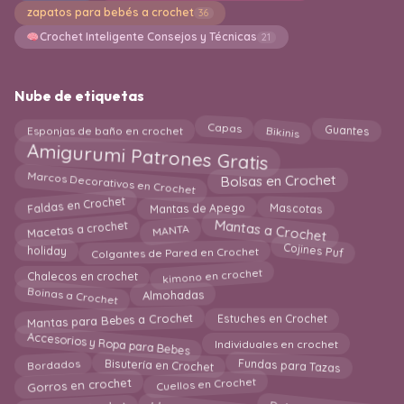
zapatos para bebés a crochet
36
Crochet Inteligente Consejos y Técnicas
21
Nube de etiquetas
Bikinis
Esponjas de baño en crochet
Guantes
Capas
Amigurumi Patrones Gratis
Marcos Decorativos en Crochet
Bolsas en Crochet
Faldas en Crochet
Mascotas
Mantas de Apego
Macetas a crochet
Mantas a Crochet
MANTA
Colgantes de Pared en Crochet
Cojines Puf
holiday
kimono en crochet
Chalecos en crochet
Boinas a Crochet
Almohadas
Mantas para Bebes a Crochet
Estuches en Crochet
Accesorios y Ropa para Bebes
Individuales en crochet
Fundas para Tazas
Bisutería en Crochet
Bordados
Gorros en crochet
Cuellos en Crochet