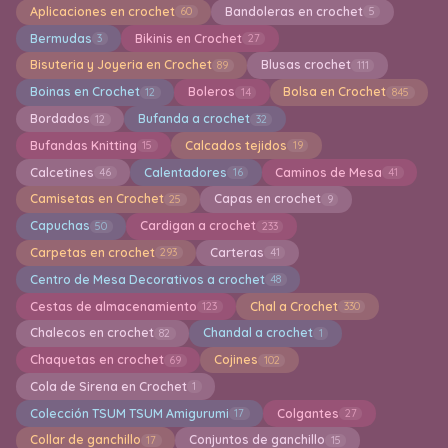
Aplicaciones en crochet
Bandoleras en crochet
60
5
Bermudas
Bikinis en Crochet
3
27
Bisuteria y Joyeria en Crochet
Blusas crochet
89
111
Boinas en Crochet
Boleros
Bolsa en Crochet
12
14
845
Bordados
Bufanda a crochet
12
32
Bufandas Knitting
Calcados tejidos
15
19
Calcetines
Calentadores
Caminos de Mesa
46
16
41
Camisetas en Crochet
Capas en crochet
25
9
Capuchas
Cardigan a crochet
50
233
Carpetas en crochet
Carteras
293
41
Centro de Mesa Decorativos a crochet
48
Cestas de almacenamiento
Chal a Crochet
123
330
Chalecos en crochet
Chandal a crochet
82
1
Chaquetas en crochet
Cojines
69
102
Cola de Sirena en Crochet
1
Colección TSUM TSUM Amigurumi
Colgantes
17
27
Collar de ganchillo
Conjuntos de ganchillo
17
15