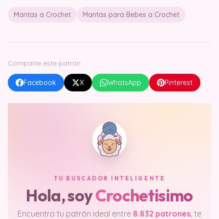
Mantas a Crochet
Mantas para Bebes a Crochet
Comparte este patrón
Facebook
X
WhatsApp
Pinterest
TU BUSCADOR INTELIGENTE
Hola, soy
Crochetisimo
Encuentro tu patrón ideal entre
8.832 patrones
, te