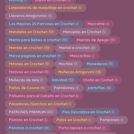
Limpiadoras de maquillaje en crochet
4
Llaveros Amigurumis
13
Los Mejores 25 Patrones en Crochet
Macrame
4
4
Mandalas en Crochet
Manoplas en Crochet
158
5
Manta para Bebes a crochet
Mantas de Apego
190
112
Mantas en crochet
Mantel a crochet
878
40
Marca paginas en crochet
Mascarillas
11
1
Mitones en Crochet
Mochila
Monederos
30
17
35
Motivos en crochet
Muñecas Amigurumi
85
145
Muñecas de tela
Navidad
Otoño en Cochet
2
112
1
Paños de Cocina
Pantalones
pantuflas
78
9
28
Pañuelos para el Cabello en Crochet
8
Pasadores/Ganchos en Crochet
1
PATRONES PREMIUM
Pies Descalzos en Crochet
449
2
Plantas en Crochet
Polos en Crochet
Pompones
5
1
1
Ponchos a crochet
Porta lapices a crochet
135
2