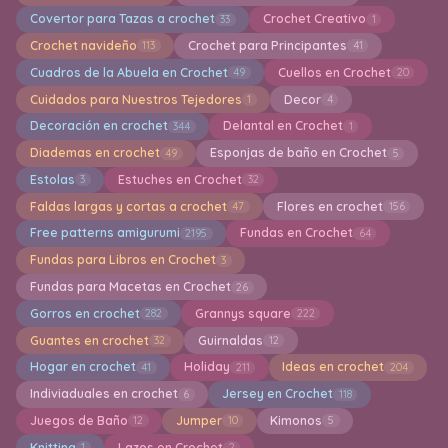
Covertor para Tazas a crochet
Crochet Creativo
33
1
Crochet navideño
Crochet para Principantes
113
41
Cuadros de la Abuela en Crochet
Cuellos en Crochet
49
20
Cuidados para Nuestros Tejedores
Decor
1
4
Decoración en crochet
Delantal en Crochet
344
1
Diademas en crochet
Esponjas de baño en Crochet
49
5
Estolas
Estuches en Crochet
3
32
Faldas largas y cortas a crochet
Flores en crochet
47
156
Free patterns amigurumi
Fundas en Crochet
2195
64
Fundas para Libros en Crochet
3
Fundas para Macetas en Crochet
26
Gorros en crochet
Grannys square
282
222
Guantes en crochet
Guirnaldas
32
12
Hogar en crochet
Holiday
Ideas en crochet
41
211
204
Indiviaduales en crochet
Jersey en Crochet
6
118
Juegos de Baño
Jumper
Kimonos
12
10
5
Knitting
Lazos en Crochet
1
2