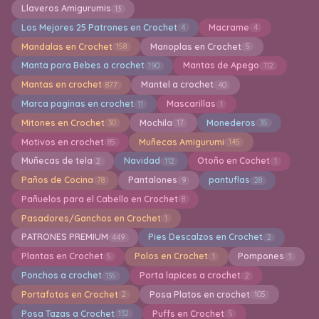
Llaveros Amigurumis
13
Los Mejores 25 Patrones en Crochet
Macrame
4
4
Mandalas en Crochet
Manoplas en Crochet
158
5
Manta para Bebes a crochet
Mantas de Apego
190
112
Mantas en crochet
Mantel a crochet
877
40
Marca paginas en crochet
Mascarillas
11
1
Mitones en Crochet
Mochila
Monederos
30
17
35
Motivos en crochet
Muñecas Amigurumi
85
145
Muñecas de tela
Navidad
Otoño en Cochet
2
112
1
Paños de Cocina
Pantalones
pantuflas
78
9
28
Pañuelos para el Cabello en Crochet
8
Pasadores/Ganchos en Crochet
1
PATRONES PREMIUM
Pies Descalzos en Crochet
449
2
Plantas en Crochet
Polos en Crochet
Pompones
5
1
1
Ponchos a crochet
Porta lapices a crochet
135
2
Portafotos en Crochet
Posa Platos en crochet
2
105
Posa Tazas a Crochet
Puffs en Crochet
132
5