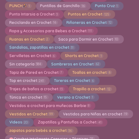
PUNCH
Puntillas de Ganchillo
Punto Cruz
1
16
1
Punto Intarsia a Crochet
Puntos en Crochet
3
125
Reciclando en Crochet
Riñoneras en Crochet
16
12
Ropa y Accesorios para Bebes a Crochet
111
Ruanas en Crochet
Saco para Dormir en Crochet
2
10
Sandalias, zapatillas en crochet
31
Servilletas en Crochet
Shorts en Crochet
6
1
Sin categoría
Sombreros en Crochet
384
62
Tapiz de Pared en Crochet
Toallas en crochet
7
6
Top en crochet
Toreras en Crochet
241
6
Trajes de baños a crochet
Trapillo a crochet
13
12
Túnica en crochet
Verano a Crochet
15
1
Vestidos a crochet para muñecas Barbie
8
Vestidos en Crochet
Vestidos para Niñas en crochet
99
19
Videos
Zapatillas y Pantuflas a Cochet
20
41
zapatos para bebés a crochet
36
Crochet Inteligente Consejos y Técnicas
21