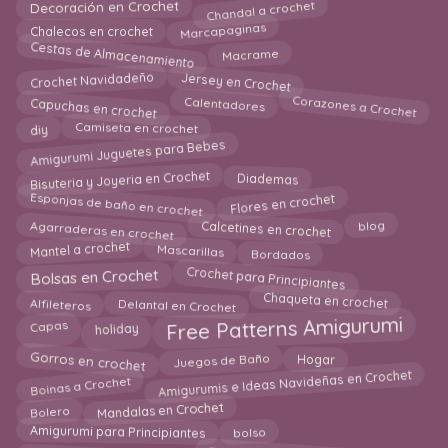
Chandal a crochet
Decoración en Crochet
Marcapaginas
Chalecos en crochet
Cestas de Almacenamiento
Macrame
Jersey en Crochet
Crochet Navidadeño
Capuchas en crochet
Corazones a Crochet
Calentadores
Camiseta en crochet
diy
Amigurumi Juguetes para Bebes
Bisuteria y Joyeria en Crochet
Diademas
Flores en crochet
Esponjas de baño en crochet
Agarraderas en crochet
Calcetines en crochet
blog
Mascarillas
Mantel a crochet
Bordados
Crochet para Principiantes
Bolsas en Crochet
Alfileteros
Delantal en Crochet
Chaqueta en crochet
holiday
Free Patterns Amigurumi
Capas
Gorros en crochet
Hogar
Juegos de Baño
Amigurumis e Ideas Navideñas en Crochet
Boinas a Crochet
Mandalas en Crochet
Bolero
Amigurumi para Principiantes
bolso