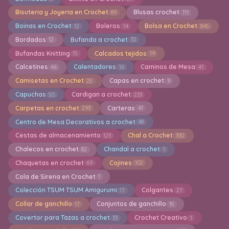
Bisuteria y Joyeria en Crochet
Blusas crochet
89
111
Boinas en Crochet
Boleros
Bolsa en Crochet
12
14
845
Bordados
Bufanda a crochet
12
32
Bufandas Knitting
Calcados tejidos
15
19
Calcetines
Calentadores
Caminos de Mesa
46
16
41
Camisetas en Crochet
Capas en crochet
25
9
Capuchas
Cardigan a crochet
50
233
Carpetas en crochet
Carteras
293
41
Centro de Mesa Decorativos a crochet
48
Cestas de almacenamiento
Chal a Crochet
123
330
Chalecos en crochet
Chandal a crochet
82
1
Chaquetas en crochet
Cojines
69
102
Cola de Sirena en Crochet
1
Colección TSUM TSUM Amigurumi
Colgantes
17
27
Collar de ganchillo
Conjuntos de ganchillo
17
15
Covertor para Tazas a crochet
Crochet Creativo
33
1