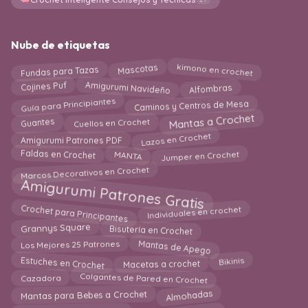
Nube de etiquetas
kimono en crochet
Mascotas
Fundas para Tazas
Cojines Puf
Amigurumi Navideño
Alfombras
Guía para Principiantes
Caminos y Centros de Mesa
Mantas a Crochet
Cuellos en Crochet
Guantes
Lazos en Crochet
Amigurumi Patrones PDF
Jumper en Crochet
Faldas en Crochet
MANTA
Marcos Decorativos en Crochet
Amigurumi Patrones Gratis
Crochet para Principantes
Individuales en crochet
Grannys Square
Bisutería en Crochet
Mantas de Apego
Los Mejores 25 Patrones
Estuches en Crochet
Macetas a crochet
Bikinis
Colgantes de Pared en Crochet
Cazadora
Mantas para Bebes a Crochet
Almohadas