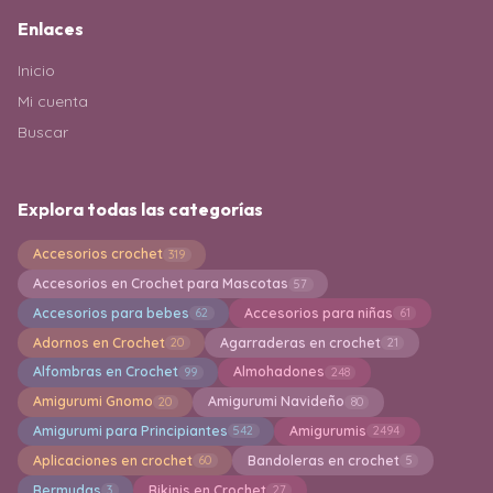
Enlaces
Inicio
Mi cuenta
Buscar
Explora todas las categorías
Accesorios crochet
319
Accesorios en Crochet para Mascotas
57
Accesorios para bebes
Accesorios para niñas
62
61
Adornos en Crochet
Agarraderas en crochet
20
21
Alfombras en Crochet
Almohadones
99
248
Amigurumi Gnomo
Amigurumi Navideño
20
80
Amigurumi para Principiantes
Amigurumis
542
2494
Aplicaciones en crochet
Bandoleras en crochet
60
5
Bermudas
Bikinis en Crochet
3
27