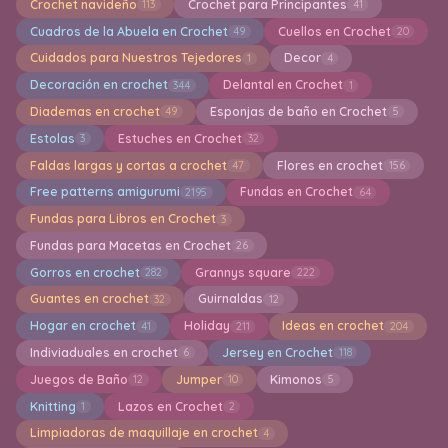
Crochet navideño
Crochet para Principantes
113
41
Cuadros de la Abuela en Crochet
Cuellos en Crochet
49
20
Cuidados para Nuestros Tejedores
Decor
1
4
Decoración en crochet
Delantal en Crochet
344
1
Diademas en crochet
Esponjas de baño en Crochet
49
5
Estolas
Estuches en Crochet
3
32
Faldas largas y cortas a crochet
Flores en crochet
47
156
Free patterns amigurumi
Fundas en Crochet
2195
64
Fundas para Libros en Crochet
3
Fundas para Macetas en Crochet
26
Gorros en crochet
Grannys square
282
222
Guantes en crochet
Guirnaldas
32
12
Hogar en crochet
Holiday
Ideas en crochet
41
211
204
Indiviaduales en crochet
Jersey en Crochet
6
118
Juegos de Baño
Jumper
Kimonos
12
10
5
Knitting
Lazos en Crochet
1
2
Limpiadoras de maquillaje en crochet
4