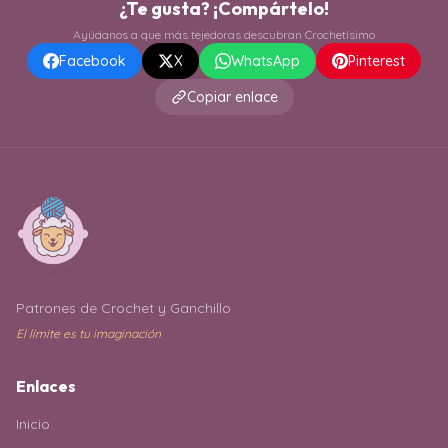
¿Te gusta? ¡Compártelo!
Ayúdanos a que más tejedoras descubran Crochetísimo
Facebook
X
WhatsApp
Pinterest
Copiar enlace
Patrones de Crochet y Ganchillo
El límite es tu imaginación
Enlaces
Inicio