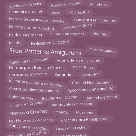
Cuellos en Crochet
Boinas a Crochet
Alfileteros
Cojines Puf
bolso
Chandal a crochet
Marcos Decorativos en Crochet
Guía para Principiantes
Juegos de Baño
Decoración en Crochet
Faldas en Crochet
kimono en crochet
Guantes
Bolsas en Crochet
holiday
Free Patterns Amigurumi
Marcapaginas
Calcetines en crochet
Agarraderas en crochet
Mascarillas
Mantas para Bebes a Crochet
Bordados
Corazones a Crochet
Bufandas
Bisuteria y Joyeria en Crochet
Crochet Navidadeño
Aplicaciones en ganchillo
Cestas de Almacenamiento
Calentadores
Bisutería en Crochet
Mantel a crochet
Jumper en Crochet
Individuales en crochet
Mantas a Crochet
MANTA
Macrame
Crochet para Principiantes
Los Mejores 25 Patrones
Lazos en Crochet
Capuchas en crochet
Estuches en Crochet
Ideas en crochet