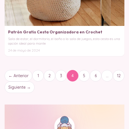
Patrón Gratis Cesta Organizadora en Crochet
Sala de estar, el dormitorio, el baño o la sala de juegos, esta cesta es una
opción ideal para mante
24 de mayo de 2024
← Anterior
1
2
3
4
5
6
…
12
Siguiente →