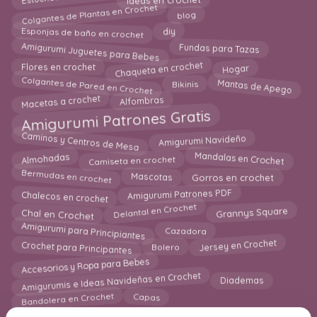
Colgantes de Plantas en Crochet
blog
Esponjas de baño en crochet
diy
Amigurumi Juguetes para Bebes
Fundas para Tazas
Chaqueta en crochet
Hogar
Flores en crochet
Mantas de Apego
Colgantes de Pared en Crochet
Bikinis
Macetas a crochet
Alfombras
Amigurumi Patrones Gratis
Caminos y Centros de Mesa
Amigurumi Navideño
Camiseta en crochet
Mandalas en Crochet
Almohadas
Bermudas en crochet
Gorros en crochet
Mascotas
Chalecos en crochet
Amigurumi Patrones PDF
Grannys Square
Delantal en Crochet
Chal en Crochet
Amigurumi para Principiantes
Cazadora
Crochet para Principantes
Jersey en Crochet
Bolero
Accesorios y Ropa para Bebes
Amigurumis e Ideas Navideñas en Crochet
Diademas
Bandolera en Crochet
Capas