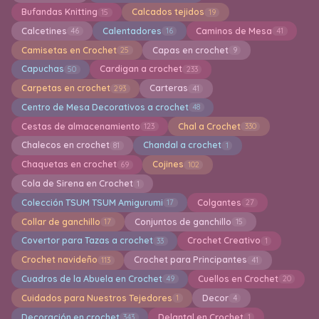
Bufandas Knitting
Calcados tejidos
15
19
Calcetines
Calentadores
Caminos de Mesa
46
16
41
Camisetas en Crochet
Capas en crochet
25
9
Capuchas
Cardigan a crochet
50
233
Carpetas en crochet
Carteras
293
41
Centro de Mesa Decorativos a crochet
48
Cestas de almacenamiento
Chal a Crochet
123
330
Chalecos en crochet
Chandal a crochet
81
1
Chaquetas en crochet
Cojines
69
102
Cola de Sirena en Crochet
1
Colección TSUM TSUM Amigurumi
Colgantes
17
27
Collar de ganchillo
Conjuntos de ganchillo
17
15
Covertor para Tazas a crochet
Crochet Creativo
33
1
Crochet navideño
Crochet para Principantes
113
41
Cuadros de la Abuela en Crochet
Cuellos en Crochet
49
20
Cuidados para Nuestros Tejedores
Decor
1
4
Decoración en crochet
Delantal en Crochet
343
1