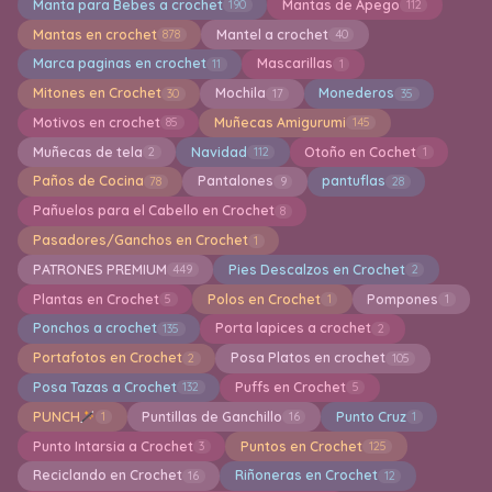
Manta para Bebes a crochet
Mantas de Apego
190
112
Mantas en crochet
Mantel a crochet
878
40
Marca paginas en crochet
Mascarillas
11
1
Mitones en Crochet
Mochila
Monederos
30
17
35
Motivos en crochet
Muñecas Amigurumi
85
145
Muñecas de tela
Navidad
Otoño en Cochet
2
112
1
Paños de Cocina
Pantalones
pantuflas
78
9
28
Pañuelos para el Cabello en Crochet
8
Pasadores/Ganchos en Crochet
1
PATRONES PREMIUM
Pies Descalzos en Crochet
449
2
Plantas en Crochet
Polos en Crochet
Pompones
5
1
1
Ponchos a crochet
Porta lapices a crochet
135
2
Portafotos en Crochet
Posa Platos en crochet
2
105
Posa Tazas a Crochet
Puffs en Crochet
132
5
PUNCH
Puntillas de Ganchillo
Punto Cruz
1
16
1
Punto Intarsia a Crochet
Puntos en Crochet
3
125
Reciclando en Crochet
Riñoneras en Crochet
16
12