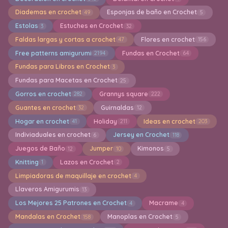
Diademas en crochet
Esponjas de baño en Crochet
49
5
Estolas
Estuches en Crochet
3
32
Faldas largas y cortas a crochet
Flores en crochet
47
156
Free patterns amigurumi
Fundas en Crochet
2194
64
Fundas para Libros en Crochet
3
Fundas para Macetas en Crochet
25
Gorros en crochet
Grannys square
282
222
Guantes en crochet
Guirnaldas
32
12
Hogar en crochet
Holiday
Ideas en crochet
41
211
203
Indiviaduales en crochet
Jersey en Crochet
6
118
Juegos de Baño
Jumper
Kimonos
12
10
5
Knitting
Lazos en Crochet
1
2
Limpiadoras de maquillaje en crochet
4
Llaveros Amigurumis
13
Los Mejores 25 Patrones en Crochet
Macrame
4
4
Mandalas en Crochet
Manoplas en Crochet
158
5