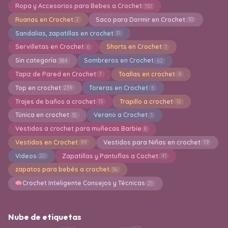
Ropa y Accesorios para Bebes a Crochet
110
Ruanas en Crochet
Saco para Dormir en Crochet
2
10
Sandalias, zapatillas en crochet
31
Servilletas en Crochet
Shorts en Crochet
6
1
Sin categoría
Sombreros en Crochet
384
62
Tapiz de Pared en Crochet
Toallas en crochet
7
6
Top en crochet
Toreras en Crochet
239
6
Trajes de baños a crochet
Trapillo a crochet
13
12
Túnica en crochet
Verano a Crochet
15
1
Vestidos a crochet para muñecas Barbie
8
Vestidos en Crochet
Vestidos para Niñas en crochet
99
19
Videos
Zapatillas y Pantuflas a Cochet
20
41
zapatos para bebés a crochet
36
Crochet Inteligente Consejos y Técnicas
21
Nube de etiquetas