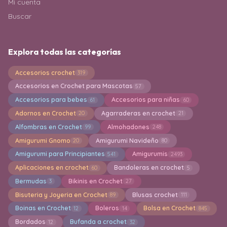
Mi cuenta
Buscar
Explora todas las categorías
Accesorios crochet
319
Accesorios en Crochet para Mascotas
57
Accesorios para bebes
Accesorios para niñas
61
60
Adornos en Crochet
Agarraderas en crochet
20
21
Alfombras en Crochet
Almohadones
99
248
Amigurumi Gnomo
Amigurumi Navideño
20
80
Amigurumi para Principiantes
Amigurumis
541
2493
Aplicaciones en crochet
Bandoleras en crochet
60
5
Bermudas
Bikinis en Crochet
3
27
Bisuteria y Joyeria en Crochet
Blusas crochet
89
111
Boinas en Crochet
Boleros
Bolsa en Crochet
12
14
845
Bordados
Bufanda a crochet
12
32