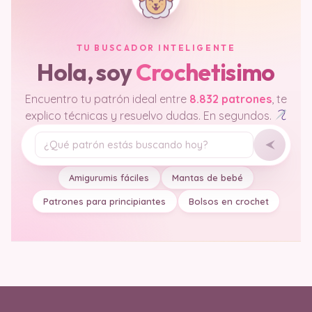
TU BUSCADOR INTELIGENTE
Hola, soy
Crochetisimo
Encuentro tu patrón ideal entre
8.832 patrones
, te
explico técnicas y resuelvo dudas. En segundos.
Tu pregunta
Amigurumis fáciles
Mantas de bebé
Patrones para principiantes
Bolsos en crochet