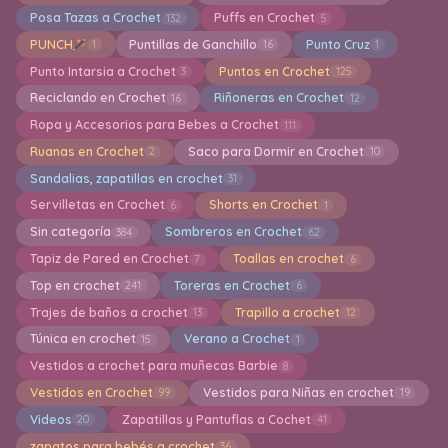
Posa Tazas a Crochet
Puffs en Crochet
132
5
PUNCH
Puntillas de Ganchillo
Punto Cruz
1
16
1
Punto Intarsia a Crochet
Puntos en Crochet
3
125
Reciclando en Crochet
Riñoneras en Crochet
16
12
Ropa y Accesorios para Bebes a Crochet
111
Ruanas en Crochet
Saco para Dormir en Crochet
2
10
Sandalias, zapatillas en crochet
31
Servilletas en Crochet
Shorts en Crochet
6
1
Sin categoría
Sombreros en Crochet
384
62
Tapiz de Pared en Crochet
Toallas en crochet
7
6
Top en crochet
Toreras en Crochet
241
6
Trajes de baños a crochet
Trapillo a crochet
13
12
Túnica en crochet
Verano a Crochet
15
1
Vestidos a crochet para muñecas Barbie
8
Vestidos en Crochet
Vestidos para Niñas en crochet
99
19
Videos
Zapatillas y Pantuflas a Cochet
20
41
zapatos para bebés a crochet
36