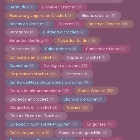
Bermudas
Bikinis en Crochet
3
27
Bisuteria y Joyeria en Crochet
Blusas crochet
89
111
Boinas en Crochet
Boleros
Bolsa en Crochet
12
14
845
Bordados
Bufanda a crochet
12
32
Bufandas Knitting
Calcados tejidos
15
19
Calcetines
Calentadores
Caminos de Mesa
46
16
41
Camisetas en Crochet
Capas en crochet
25
9
Capuchas
Cardigan a crochet
50
233
Carpetas en crochet
Carteras
293
41
Centro de Mesa Decorativos a crochet
48
Cestas de almacenamiento
Chal a Crochet
123
330
Chalecos en crochet
Chandal a crochet
82
1
Chaquetas en crochet
Cojines
69
102
Cola de Sirena en Crochet
1
Colección TSUM TSUM Amigurumi
Colgantes
17
27
Collar de ganchillo
Conjuntos de ganchillo
17
15