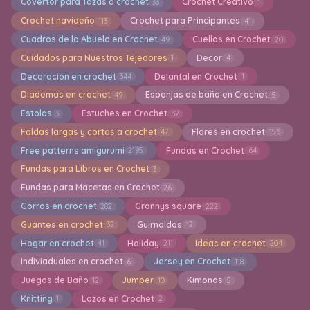
Covertor para Tazas a crochet
Crochet Creativo
33
1
Crochet navideño
Crochet para Principantes
113
41
Cuadros de la Abuela en Crochet
Cuellos en Crochet
49
20
Cuidados para Nuestros Tejedores
Decor
1
4
Decoración en crochet
Delantal en Crochet
344
1
Diademas en crochet
Esponjas de baño en Crochet
49
5
Estolas
Estuches en Crochet
3
32
Faldas largas y cortas a crochet
Flores en crochet
47
156
Free patterns amigurumi
Fundas en Crochet
2195
64
Fundas para Libros en Crochet
3
Fundas para Macetas en Crochet
26
Gorros en crochet
Grannys square
282
222
Guantes en crochet
Guirnaldas
32
12
Hogar en crochet
Holiday
Ideas en crochet
41
211
204
Indiviaduales en crochet
Jersey en Crochet
6
118
Juegos de Baño
Jumper
Kimonos
12
10
5
Knitting
Lazos en Crochet
1
2