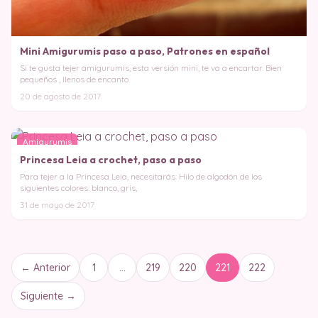
Mini Amigurumis paso a paso, Patrones en español
Si te gusta tejer amigurumis, esta versión mini, te va a encartar. Bien
pequeños , llenos de encanto
20 de agosto de 2017
Amigurumis
Princesa Leia a crochet, paso a paso
Para tejer a la Princesa Leia, necesitarás: Hilo de algodón de los
siguientes colores: blanco, gris,
31 de mayo de 2017
← Anterior
1
…
219
220
221
222
Siguiente →