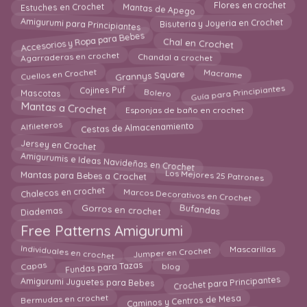
Mantas de Apego
Flores en crochet
Estuches en Crochet
Amigurumi para Principiantes
Bisuteria y Joyeria en Crochet
Accesorios y Ropa para Bebes
Chal en Crochet
Agarraderas en crochet
Chandal a crochet
Cuellos en Crochet
Grannys Square
Macrame
Guía para Principiantes
Bolero
Mascotas
Cojines Puf
Mantas a Crochet
Esponjas de baño en crochet
Cestas de Almacenamiento
Alfileteros
Jersey en Crochet
Amigurumis e Ideas Navideñas en Crochet
Los Mejores 25 Patrones
Mantas para Bebes a Crochet
Chalecos en crochet
Marcos Decorativos en Crochet
Gorros en crochet
Bufandas
Diademas
Free Patterns Amigurumi
Individuales en crochet
Jumper en Crochet
Mascarillas
Fundas para Tazas
Capas
blog
Crochet para Principantes
Amigurumi Juguetes para Bebes
Caminos y Centros de Mesa
Bermudas en crochet