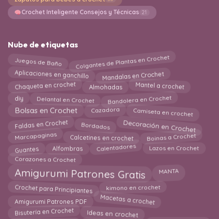
Crochet Inteligente Consejos y Técnicas
21
Nube de etiquetas
Colgantes de Plantas en Crochet
Juegos de Baño
Mandalas en Crochet
Aplicaciones en ganchillo
Chaqueta en crochet
Mantel a crochet
Almohadas
Bandolera en Crochet
Delantal en Crochet
diy
Camiseta en crochet
Cazadora
Bolsas en Crochet
Decoración en Crochet
Faldas en Crochet
Bordados
Calcetines en crochet
Marcapaginas
Boinas a Crochet
Calentadores
Guantes
Alfombras
Lazos en Crochet
Corazones a Crochet
Amigurumi Patrones Gratis
MANTA
Crochet para Principiantes
kimono en crochet
Macetas a crochet
Amigurumi Patrones PDF
Ideas en crochet
Bisutería en Crochet