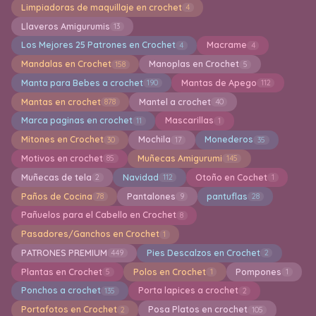
Limpiadoras de maquillaje en crochet
4
Llaveros Amigurumis
13
Los Mejores 25 Patrones en Crochet
Macrame
4
4
Mandalas en Crochet
Manoplas en Crochet
158
5
Manta para Bebes a crochet
Mantas de Apego
190
112
Mantas en crochet
Mantel a crochet
878
40
Marca paginas en crochet
Mascarillas
11
1
Mitones en Crochet
Mochila
Monederos
30
17
35
Motivos en crochet
Muñecas Amigurumi
85
145
Muñecas de tela
Navidad
Otoño en Cochet
2
112
1
Paños de Cocina
Pantalones
pantuflas
78
9
28
Pañuelos para el Cabello en Crochet
8
Pasadores/Ganchos en Crochet
1
PATRONES PREMIUM
Pies Descalzos en Crochet
449
2
Plantas en Crochet
Polos en Crochet
Pompones
5
1
1
Ponchos a crochet
Porta lapices a crochet
135
2
Portafotos en Crochet
Posa Platos en crochet
2
105