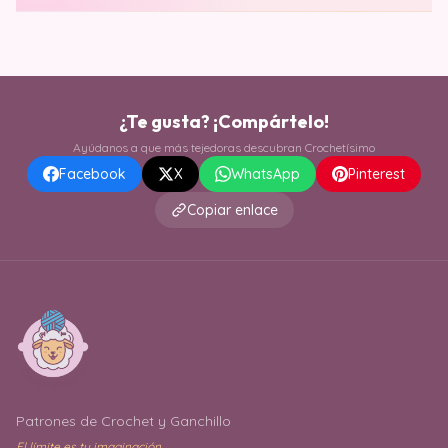
¿Te gusta? ¡Compártelo!
Ayúdanos a que más tejedoras descubran Crochetísimo
Facebook
X
WhatsApp
Pinterest
Copiar enlace
Patrones de Crochet y Ganchillo
El límite es tu imaginación